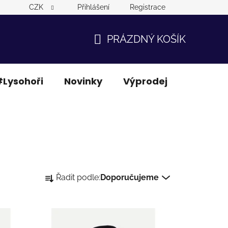
CZK
Přihlášení
Registrace
PRÁZDNÝ KOŠÍK
NÁKUPNÍ
KOŠÍK
Lysohoři
Novinky
Výprodej
Ostatní
Ř
Řadit podle:
Doporučujeme
a
z
e
n