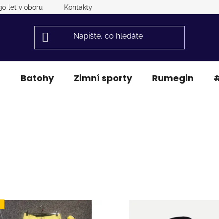
30 let v oboru
Kontakty
a
Batohy
Zimní sporty
Rumegin
#
J