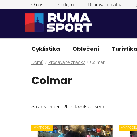
Přejít
O nás
Prodejna
Doprava a platba
na
obsah
Cyklistika
Oblečení
Turistik
Domů
/
Prodávané značky
/
Colmar
Colmar
Stránka
1
z
1
-
8
položek celkem
V
VÝPRODEJ
VÝPRODE
ý