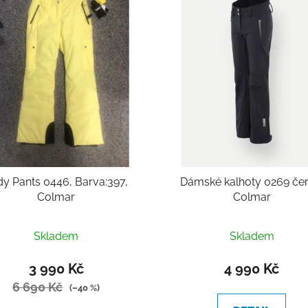
dy Pants 0446, Barva:397,
Dámské kalhoty 0269 čer
Colmar
Colmar
Průměrné
Skladem
Skladem
hodnocení
produktu
3 990 Kč
4 990 Kč
je
6 690 Kč
(–40 %)
5,0