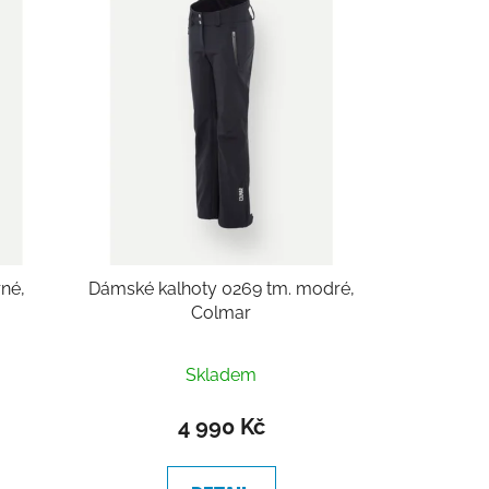
í
p
r
o
d
u
k
t
ů
né,
Dámské kalhoty 0269 tm. modré,
Colmar
Skladem
4 990 Kč