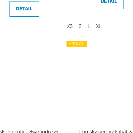
DETAIL
z
DETAIL
5
hvězdiček.
XS
S
L
XL
VÝPRODEJ
ké kalhoty 0269 modré 21,
Dámský péřový kabát 2