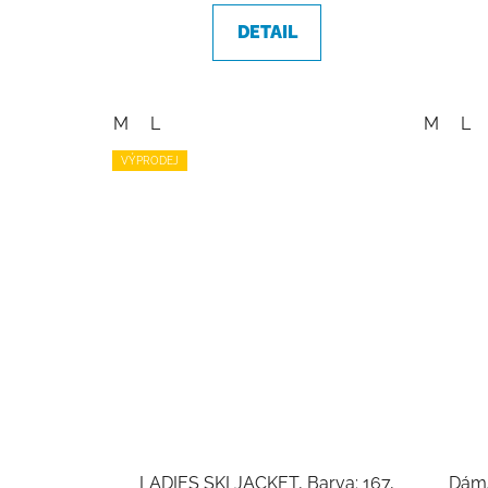
z
DETAIL
5
hvězdiček.
M
L
M
L
VÝPRODEJ
LADIES SKI JACKET, Barva: 167,
Dáms