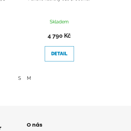
Skladem
4 790 Kč
DETAIL
S
M
O nás
r