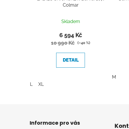
Colmar
Průměrné
Skladem
hodnocení
produktu
6 594 Kč
je
10 990 Kč
(–40 %)
5,0
z
DETAIL
5
hvězdiček.
M
L
XL
Z
á
Informace pro vás
Kont
p