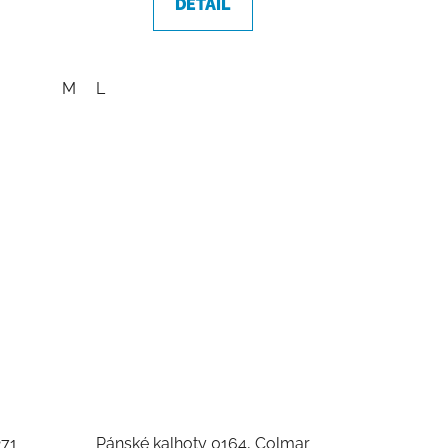
DETAIL
M
L
271
Pánské kalhoty 0164, Colmar