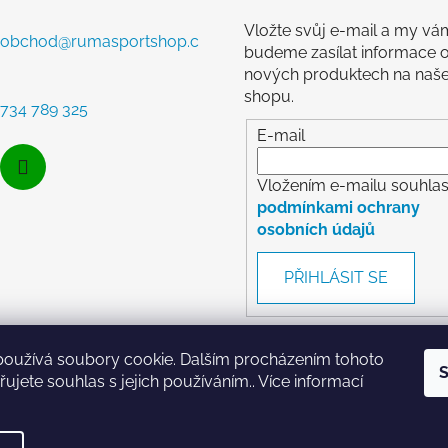
a
c
Vložte svůj e-mail a my vá
í
obchod
@
rumasportshop.c
budeme zasílat informace 
p
nových produktech na naš
r
shopu.
v
734 789 325
k
E-mail
y
v
Vložením e-mailu souhlasí
ý
podmínkami ochrany
p
osobních údajů
i
s
PŘIHLÁSIT SE
u
používá soubory cookie. Dalším procházením tohoto
S
ujete souhlas s jejich používáním.. Více informací
RumaSport.cz