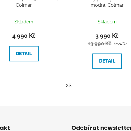
Colmar
modrá, Colmar
Skladem
Skladem
4 990 Kč
3 990 Kč
13 990 Kč
(–71 %)
DETAIL
DETAIL
XS
O
v
l
á
d
akt
Odebírat newslette