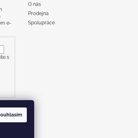
O nás
m
Prodejna
o
Spolupráce
em e-
te s
ouhlasím