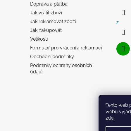
Doprava a platba
a
Jak vrátit zboží
t
í
Jak reklamovat zboží
z
Jak nakupovat
Velikosti
Formulář pro vrácení a reklamaci
Obchodní podmínky
Podmínky ochrany osobních
údajů
Tento web 
webu vyjadř
zde
.