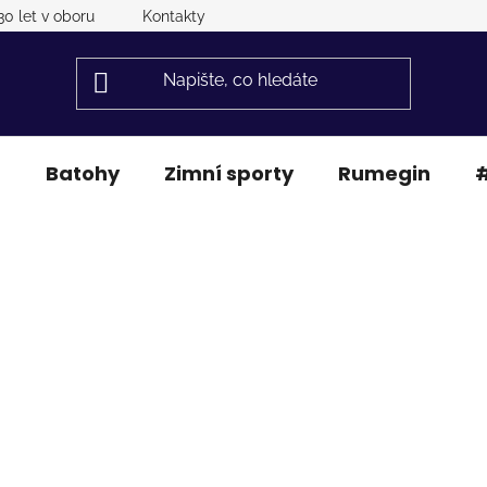
30 let v oboru
Kontakty
a
Batohy
Zimní sporty
Rumegin
#