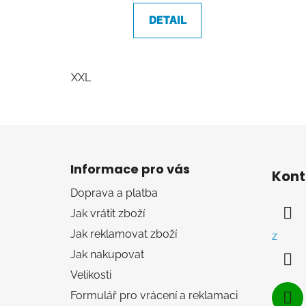
DETAIL
XXL
Z
á
Informace pro vás
Kont
p
Doprava a platba
a
Jak vrátit zboží
t
í
Jak reklamovat zboží
z
Jak nakupovat
Velikosti
Formulář pro vrácení a reklamaci