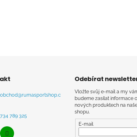
O
v
l
á
d
akt
Odebírat newslette
a
c
Vložte svůj e-mail a my vá
í
obchod
@
rumasportshop.c
budeme zasílat informace 
p
nových produktech na naš
r
shopu.
v
734 789 325
k
E-mail
y
v