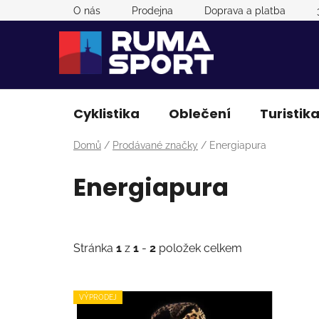
Přejít
O nás
Prodejna
Doprava a platba
na
obsah
Cyklistika
Oblečení
Turistik
Domů
/
Prodávané značky
/
Energiapura
Energiapura
Stránka
1
z
1
-
2
položek celkem
V
VÝPRODEJ
ý