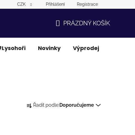
CZK
Přihlášení
Registrace
PRÁZDNÝ KOŠÍK
NÁKUPNÍ
KOŠÍK
Lysohoři
Novinky
Výprodej
Ostatní
Ř
Řadit podle:
Doporučujeme
a
z
e
n