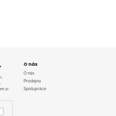
O nás
r
O nás
m
Prodejna
o
Spolupráce
em e-