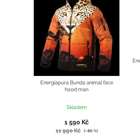
p
i
s
p
r
o
d
u
En
k
t
Energiapura Bunda animal face
ů
hood man
Skladem
1 590 Kč
11 990 Kč
(–86 %)