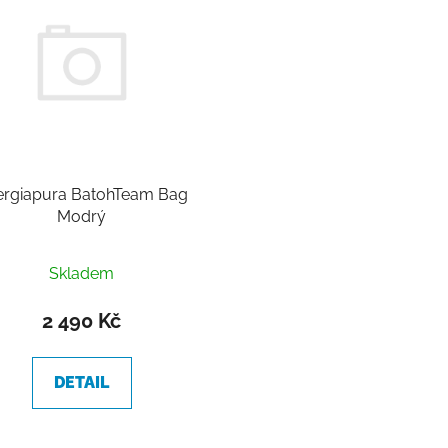
ergiapura BatohTeam Bag
Modrý
Skladem
2 490 Kč
DETAIL