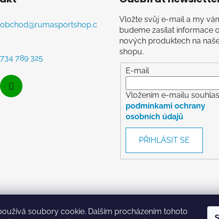
Vložte svůj e-mail a my vá
obchod
@
rumasportshop.c
budeme zasílat informace 
nových produktech na naš
shopu.
734 789 325
E-mail
Vložením e-mailu souhlasí
podmínkami ochrany
osobních údajů
PŘIHLÁSIT SE
RumaSport.cz
používá soubory cookie. Dalším procházením tohoto
S