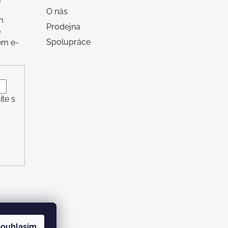
O nás
m
Prodejna
o
Spolupráce
em e-
te s
ouhlasím