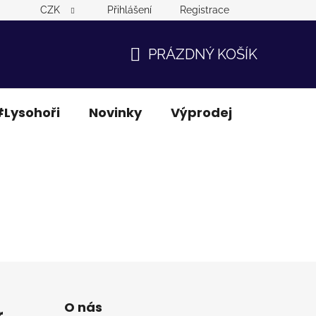
CZK
Přihlášení
Registrace
PRÁZDNÝ KOŠÍK
NÁKUPNÍ
KOŠÍK
Lysohoři
Novinky
Výprodej
Ostatní
O nás
r