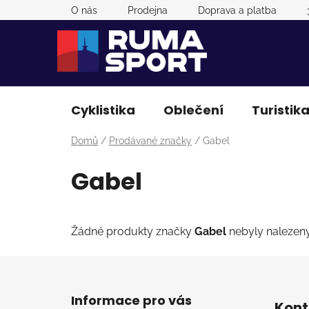
Přejít
O nás
Prodejna
Doprava a platba
na
obsah
Cyklistika
Oblečení
Turistik
Domů
/
Prodávané značky
/
Gabel
Gabel
Žádné produkty značky
Gabel
nebyly nalezeny.
Z
á
Informace pro vás
Kont