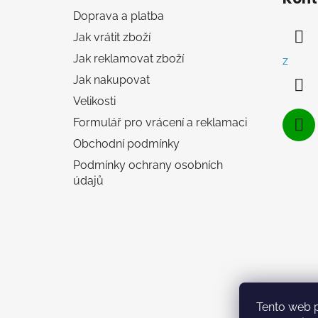
p
Doprava a platba
a
Jak vrátit zboží
t
í
Jak reklamovat zboží
z
Jak nakupovat
Velikosti
Formulář pro vrácení a reklamaci
Obchodní podmínky
Podmínky ochrany osobních
údajů
Tento web 