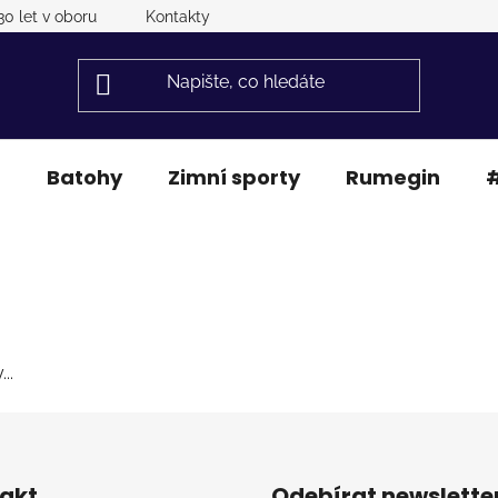
30 let v oboru
Kontakty
a
Batohy
Zimní sporty
Rumegin
#
..
akt
Odebírat newslette