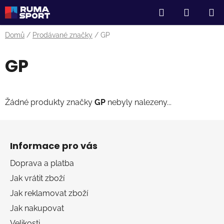
Přejít
Hledat
NÁKUP
na
obsah
KOŠÍK
Domů
/
Prodávané značky
/
GP
GP
Žádné produkty značky
GP
nebyly nalezeny...
Z
á
Informace pro vás
p
a
Doprava a platba
t
Jak vrátit zboží
í
Jak reklamovat zboží
Jak nakupovat
Velikosti