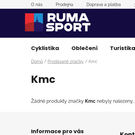
Přejít
O nás
Prodejna
Doprava a platba
na
obsah
Cyklistika
Oblečení
Turistik
Domů
/
Prodávané značky
/
Kmc
Kmc
Žádné produkty značky
Kmc
nebyly nalezeny..
Z
á
Informace pro vás
Kont