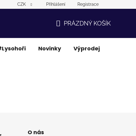
CZK
Přihlášení
Registrace
PRÁZDNÝ KOŠÍK
NÁKUPNÍ
KOŠÍK
Lysohoři
Novinky
Výprodej
Ostatní
O nás
r