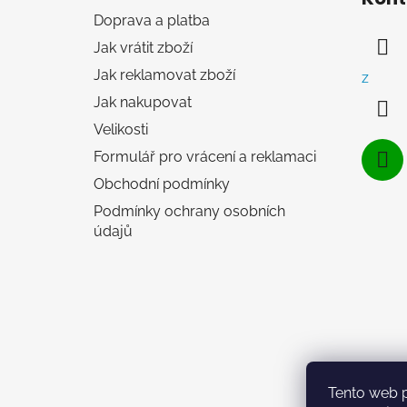
p
Doprava a platba
a
Jak vrátit zboží
t
í
Jak reklamovat zboží
z
Jak nakupovat
Velikosti
Formulář pro vrácení a reklamaci
Obchodní podmínky
Podmínky ochrany osobních
údajů
Tento web 