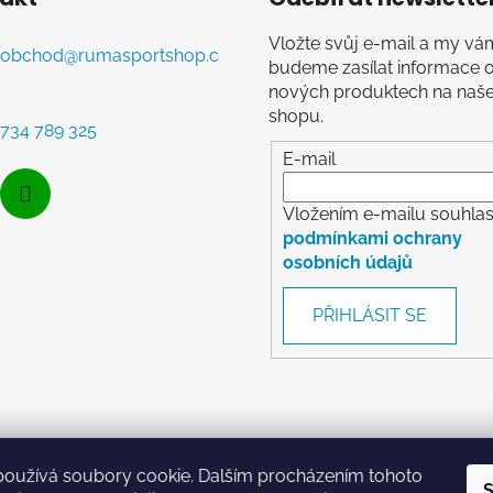
Vložte svůj e-mail a my vá
obchod
@
rumasportshop.c
budeme zasílat informace 
nových produktech na naš
shopu.
734 789 325
E-mail
Vložením e-mailu souhlasí
podmínkami ochrany
osobních údajů
PŘIHLÁSIT SE
RumaSport.cz
používá soubory cookie. Dalším procházením tohoto
S