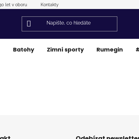
30 let v oboru
Kontakty
a
Batohy
Zimní sporty
Rumegin
#
.
akt
Odebírat newslette