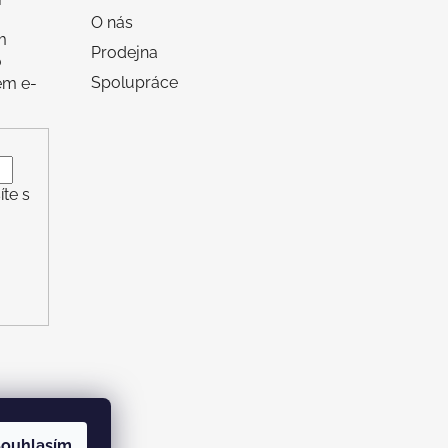
O nás
m
Prodejna
o
Spolupráce
em e-
te s
ouhlasím