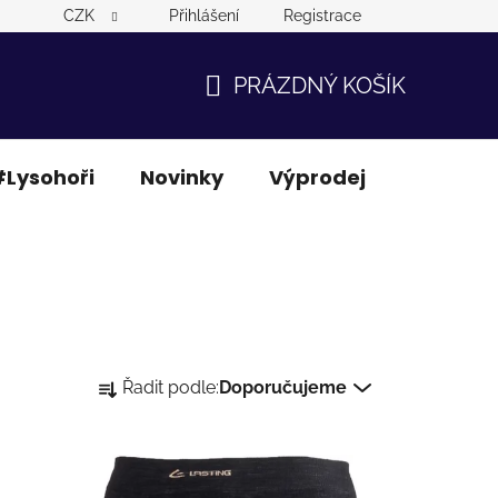
CZK
Přihlášení
Registrace
PRÁZDNÝ KOŠÍK
NÁKUPNÍ
KOŠÍK
Lysohoři
Novinky
Výprodej
Ostatní
Ř
Řadit podle:
Doporučujeme
a
z
e
n