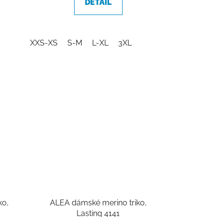
DETAIL
XXS-XS
S-M
L-XL
3XL
ko,
ALEA dámské merino triko,
Lasting 4141