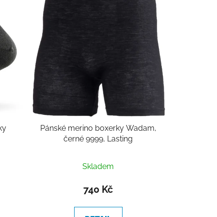
í
p
r
o
d
u
k
t
ů
ky
Pánské merino boxerky Wadam,
černé 9999, Lasting
Skladem
740 Kč