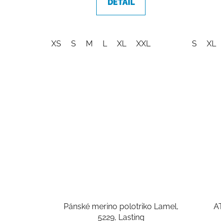
DETAIL
XS
S
M
L
XL
XXL
S
XL
Pánské merino polotriko Lamel,
A
5229, Lasting