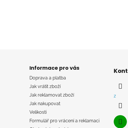
Z
á
Informace pro vás
Kont
p
Doprava a platba
a
Jak vrátit zboží
t
í
Jak reklamovat zboží
z
Jak nakupovat
Velikosti
Formulář pro vrácení a reklamaci