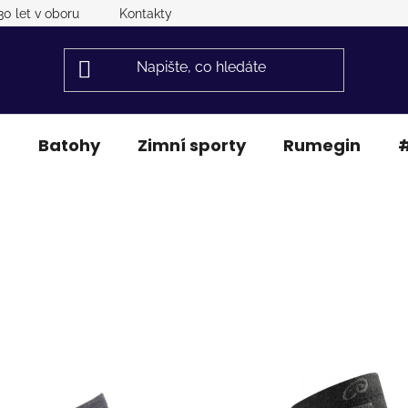
30 let v oboru
Kontakty
a
Batohy
Zimní sporty
Rumegin
#