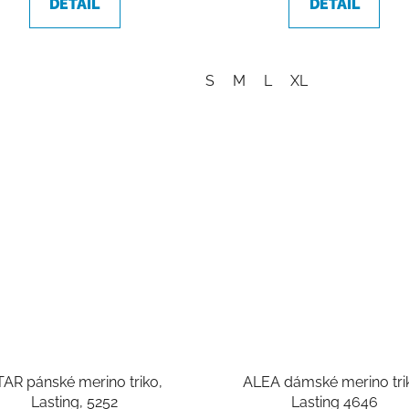
DETAIL
DETAIL
S
M
L
XL
TAR pánské merino triko,
ALEA dámské merino tri
Lasting, 5252
Lasting 4646