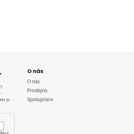
O nás
r
O nás
m
Prodejna
o
Spolupráce
em e-
te s