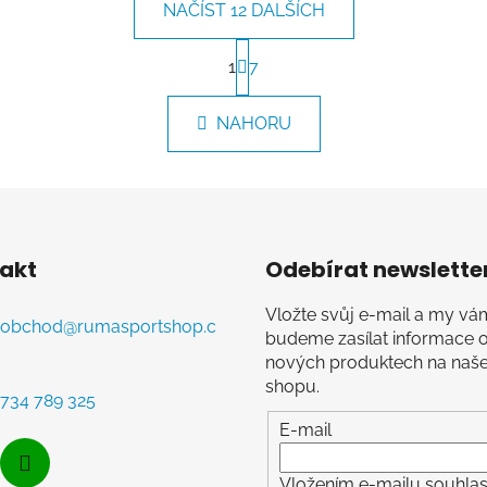
NAČÍST 12 DALŠÍCH
S
t
1
7
O
r
v
á
l
NAHORU
n
á
k
d
o
v
a
á
c
n
í
í
p
akt
Odebírat newslette
r
v
Vložte svůj e-mail a my vá
obchod
@
rumasportshop.c
k
budeme zasílat informace 
y
nových produktech na naš
v
shopu.
734 789 325
ý
E-mail
p
i
s
Vložením e-mailu souhlasí