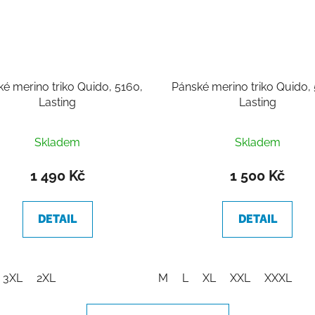
é merino triko Quido, 5160,
Pánské merino triko Quido,
Lasting
Lasting
Skladem
Skladem
1 490 Kč
1 500 Kč
DETAIL
DETAIL
3XL
2XL
M
L
XL
XXL
XXXL