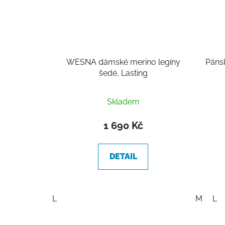
WESNA dámské merino legíny
Pánsk
šedé, Lasting
Skladem
1 690 Kč
DETAIL
L
M
L