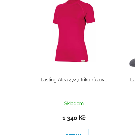
p
i
s
p
r
o
d
u
k
t
Lasting Alea 4747 triko růžové
L
ů
Skladem
1 340 Kč