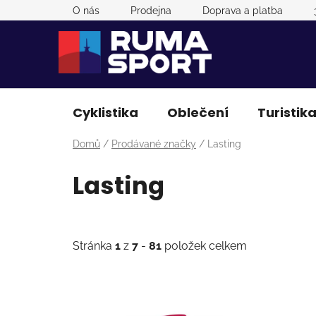
Přejít
O nás
Prodejna
Doprava a platba
na
obsah
Cyklistika
Oblečení
Turistik
Domů
/
Prodávané značky
/
Lasting
Lasting
Stránka
1
z
7
-
81
položek celkem
V
ý