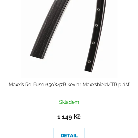
o
u
d
k
u
t
k
ů
t
ů
Maxxis Re-Fuse 650X47B kevlar Maxxshield/TR plášť
Skladem
1 149 Kč
DETAIL