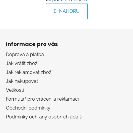
v
n
l
k
NAHORU
á
o
d
v
a
á
Z
c
n
á
í
í
Informace pro vás
p
p
r
a
Doprava a platba
v
t
Jak vrátit zboží
k
í
y
Jak reklamovat zboží
v
Jak nakupovat
ý
Velikosti
p
i
Formulář pro vrácení a reklamaci
s
Obchodní podmínky
u
Podmínky ochrany osobních údajů