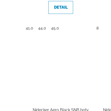
DETAIL
41,0
44,0
45,0
8
Nidecker Aero Black SNB boty
Nid