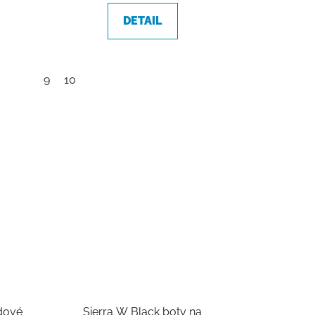
DETAIL
9
10
dové
Sierra W Black boty na