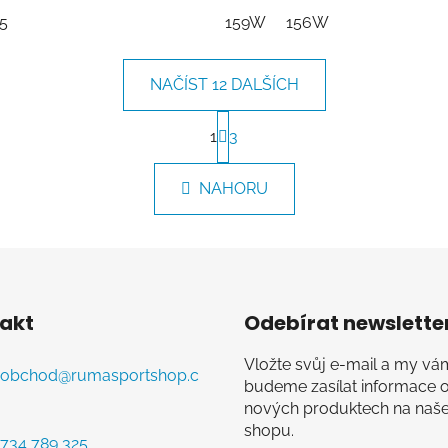
5
159W
156W
NAČÍST 12 DALŠÍCH
S
t
1
3
O
r
v
á
l
NAHORU
n
á
k
d
o
v
a
á
c
n
í
í
p
akt
Odebírat newslette
r
v
Vložte svůj e-mail a my vá
obchod
@
rumasportshop.c
k
budeme zasílat informace 
y
nových produktech na naš
v
shopu.
734 789 325