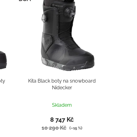
í
p
r
o
d
u
k
t
ů
oty
Kita Black boty na snowboard
Nidecker
Skladem
8 747 Kč
10 290 Kč
(–15 %)