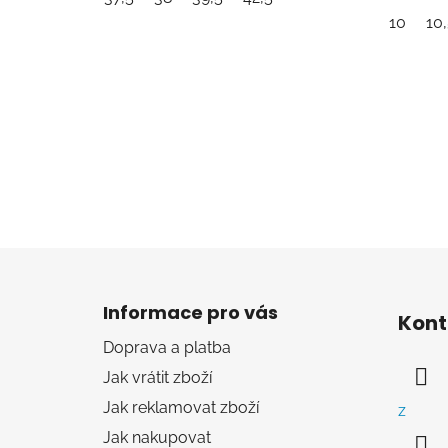
10
10,
Z
á
Informace pro vás
Kont
p
Doprava a platba
a
Jak vrátit zboží
t
í
Jak reklamovat zboží
z
Jak nakupovat