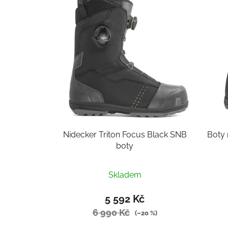
p
i
s
p
r
o
d
u
k
t
Nidecker Triton Focus Black SNB
Boty 
ů
boty
Skladem
5 592 Kč
6 990 Kč
(–20 %)