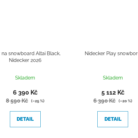
 na snowboard Altai Black,
Nidecker Play snowbo
Nidecker 2026
Skladem
Skladem
6 390 Kč
5 112 Kč
8 590 Kč
6 390 Kč
(–25 %)
(–20 %)
DETAIL
DETAIL