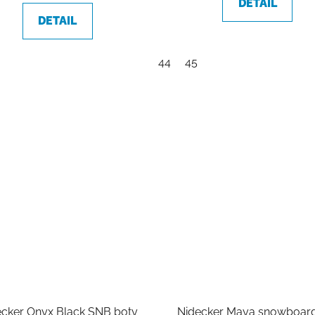
DETAIL
DETAIL
44
45
ecker Onyx Black SNB boty
Nidecker Maya snowboar