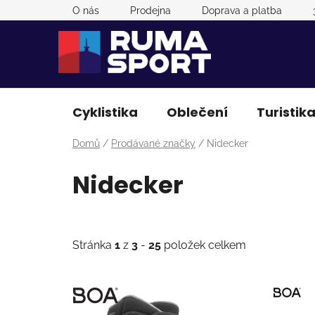
Přejít
O nás
Prodejna
Doprava a platba
na
obsah
Cyklistika
Oblečení
Turistik
Domů
/
Prodávané značky
/
Nidecker
Nidecker
Stránka
1
z
3
-
25
položek celkem
V
ý