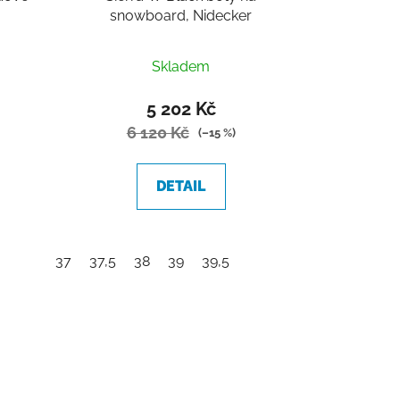
snowboard, Nidecker
Skladem
5 202 Kč
6 120 Kč
(–15 %)
DETAIL
37
37,5
38
39
39,5