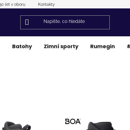
30 let v oboru
Kontakty
a
Batohy
Zimní sporty
Rumegin
#