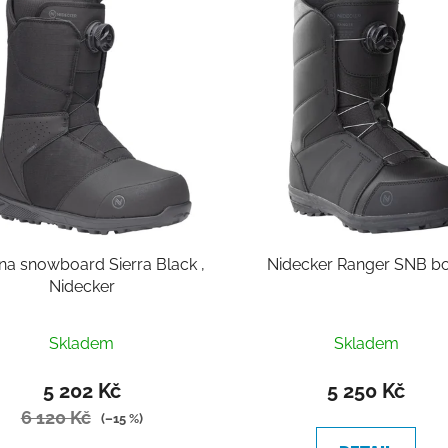
na snowboard Sierra Black ,
Nidecker Ranger SNB b
Nidecker
Skladem
Skladem
5 202 Kč
5 250 Kč
6 120 Kč
(–15 %)