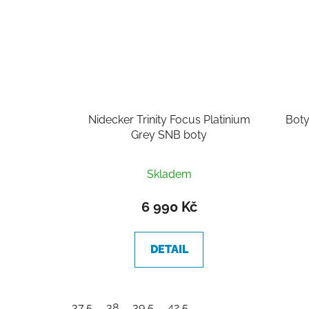
Nidecker Trinity Focus Platinium
Boty
Grey SNB boty
Skladem
6 990 Kč
DETAIL
37,5
38
39,5
42,5