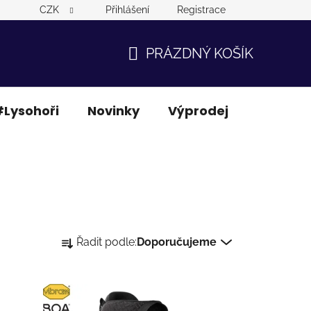
CZK
Přihlášení
Registrace
PRÁZDNÝ KOŠÍK
NÁKUPNÍ
KOŠÍK
Lysohoři
Novinky
Výprodej
Ostatní
Ř
Řadit podle:
Doporučujeme
a
z
e
n