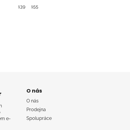
139
155
O nás
r
O nás
m
Prodejna
o
Spolupráce
em e-