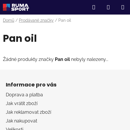
Přejít
Hledat
NÁKUP
na
obsah
KOŠÍK
Domů
/
Prodávané značky
/
Pan oil
Pan oil
Žádné produkty značky
Pan oil
nebyly nalezeny...
Z
á
Informace pro vás
p
a
Doprava a platba
t
Jak vrátit zboží
í
Jak reklamovat zboží
Jak nakupovat
Velikosti