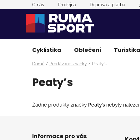
Přejít
O nás
Prodejna
Doprava a platba
na
obsah
Cyklistika
Oblečení
Turistik
Domů
/
Prodávané značky
/
Peaty’s
Peaty’s
Žádné produkty značky
Peaty’s
nebyly nalezeny
Z
á
Informace pro vás
Kont