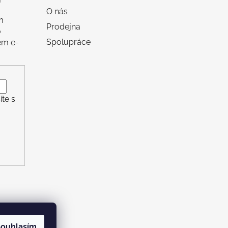
O nás
m
Prodejna
o
Spolupráce
em e-
te s
ouhlasím