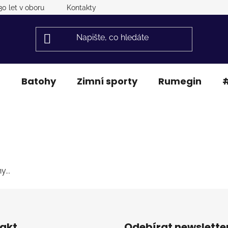
30 let v oboru
Kontakty
a
Batohy
Zimní sporty
Rumegin
#
...
akt
Odebírat newslette