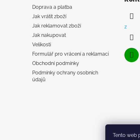
p
Doprava a platba
a
Jak vrátit zboží
t
í
Jak reklamovat zboží
z
Jak nakupovat
Velikosti
Formulář pro vrácení a reklamaci
Obchodní podmínky
Podmínky ochrany osobních
údajů
Tento web 