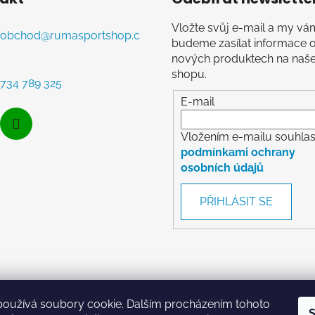
Vložte svůj e-mail a my vá
obchod
@
rumasportshop.c
budeme zasílat informace 
nových produktech na naš
shopu.
734 789 325
E-mail
Vložením e-mailu souhlasí
podmínkami ochrany
osobních údajů
PŘIHLÁSIT SE
RumaSport.cz
používá soubory cookie. Dalším procházením tohoto
S