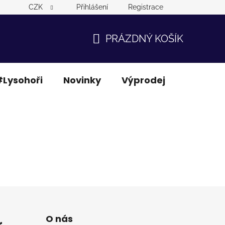
CZK
Přihlášení
Registrace
PRÁZDNÝ KOŠÍK
NÁKUPNÍ
KOŠÍK
Lysohoři
Novinky
Výprodej
Ostatní
O nás
r