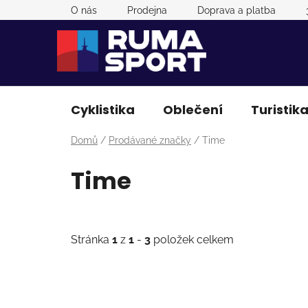
Přejít
O nás
Prodejna
Doprava a platba
na
obsah
Cyklistika
Oblečení
Turistik
Domů
/
Prodávané značky
/
Time
Time
Stránka
1
z
1
-
3
položek celkem
V
ý