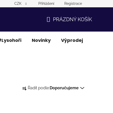
CZK
Přihlášení
Registrace
PRÁZDNÝ KOŠÍK
NÁKUPNÍ
KOŠÍK
Lysohoři
Novinky
Výprodej
Ostatní
Ř
Řadit podle:
Doporučujeme
a
z
e
n