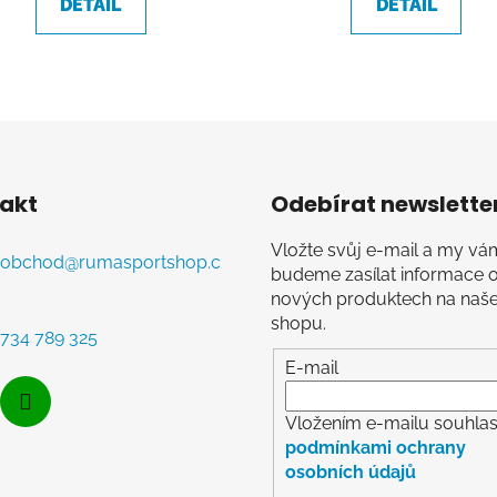
DETAIL
DETAIL
O
v
l
á
d
akt
Odebírat newslette
a
c
Vložte svůj e-mail a my vá
í
obchod
@
rumasportshop.c
budeme zasílat informace 
p
nových produktech na naš
r
shopu.
v
734 789 325
k
E-mail
y
v
Vložením e-mailu souhlasí
ý
podmínkami ochrany
p
osobních údajů
i