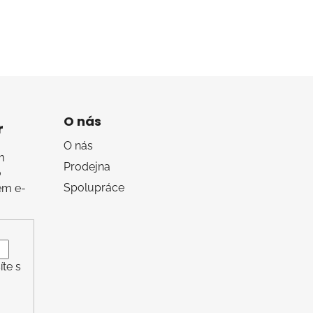
O nás
r
O nás
m
Prodejna
o
Spolupráce
em e-
te s