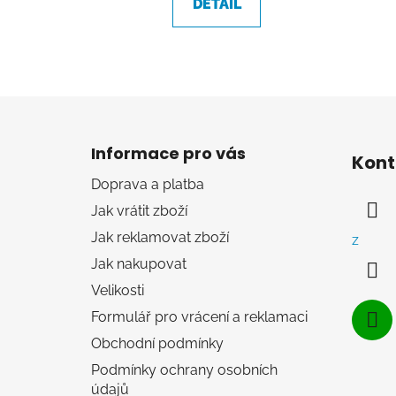
DETAIL
Z
á
Informace pro vás
Kont
p
Doprava a platba
a
Jak vrátit zboží
t
í
Jak reklamovat zboží
z
Jak nakupovat
Velikosti
Formulář pro vrácení a reklamaci
Obchodní podmínky
Podmínky ochrany osobních
údajů