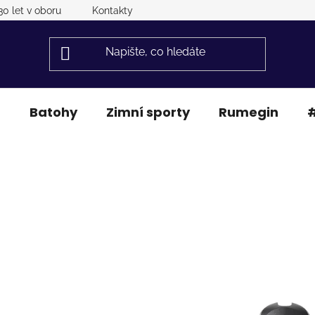
30 let v oboru
Kontakty
a
Batohy
Zimní sporty
Rumegin
#