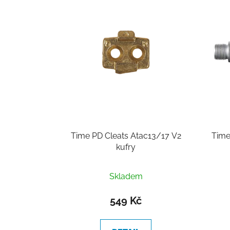
p
i
s
p
r
o
d
u
k
t
Time PD Cleats Atac13/17 V2
ů
kufry
Skladem
549 Kč