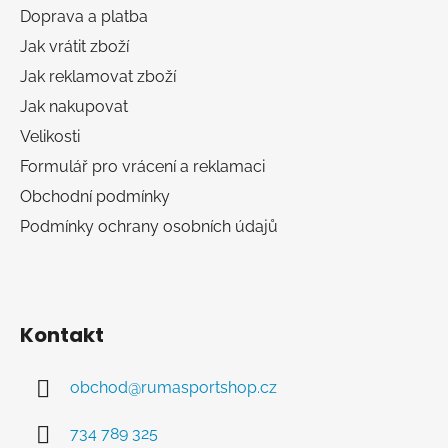
a
Doprava a platba
t
Jak vrátit zboží
í
Jak reklamovat zboží
Jak nakupovat
Velikosti
Formulář pro vrácení a reklamaci
Obchodní podmínky
Podmínky ochrany osobních údajů
Kontakt
obchod
@
rumasportshop.cz
734 789 325