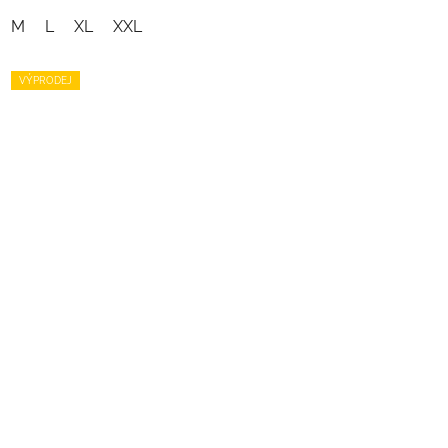
M
L
XL
XXL
VÝPRODEJ