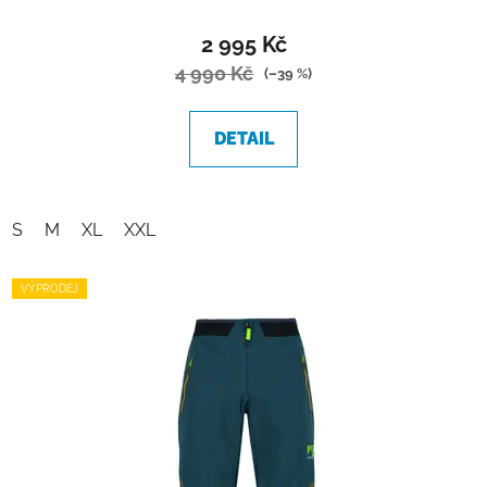
2 995 Kč
4 990 Kč
(–39 %)
DETAIL
S
M
XL
XXL
VÝPRODEJ