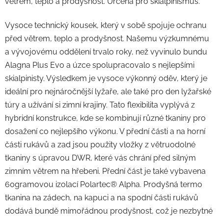
větrem, teplo a prodyšnost. Určena pro skialpinismus.
Vysoce technický kousek, který v sobě spojuje ochranu
před větrem, teplo a prodyšnost. Našemu výzkumnému
a vývojovému oddělení trvalo roky, než vyvinulo bundu
Alagna Plus Evo a úzce spolupracovalo s nejlepšími
skialpinisty. Výsledkem je vysoce výkonný oděv, který je
ideální pro nejnáročnější lyžaře, ale také pro den lyžařské
túry a užívání si zimní krajiny. Tato flexibilita vyplývá z
hybridní konstrukce, kde se kombinují různé tkaniny pro
dosažení co nejlepšího výkonu. V přední části a na horní
části rukávů a zad jsou použity vložky z větruodolné
tkaniny s úpravou DWR, které vás chrání před silným
zimním větrem na hřebeni. Přední část je také vybavena
60gramovou izolací Polartec® Alpha. Prodyšná termo
tkanina na zádech, na kapuci a na spodní části rukávů
dodává bundě mimořádnou prodyšnost, což je nezbytné