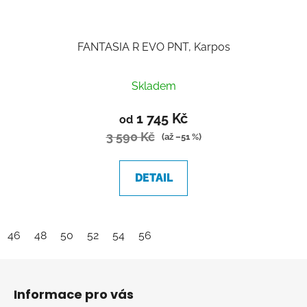
FANTASIA R EVO PNT, Karpos
Skladem
1 745 Kč
od
3 590 Kč
(až –51 %)
DETAIL
46
48
50
52
54
56
Z
á
Informace pro vás
p