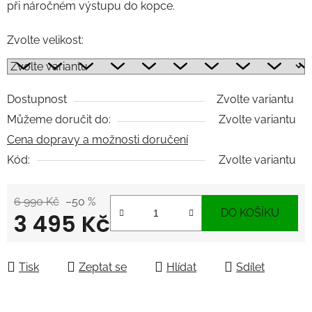
při náročném výstupu do kopce.
Zvolte velikost:
Dostupnost
Zvolte variantu
Můžeme doručit do:
Zvolte variantu
Cena dopravy a možnosti doručení
Kód:
Zvolte variantu
6 990 Kč
–50 %
DO KOŠÍKU
3 495 Kč
Měrná cena:
Tisk
Zeptat se
Hlídat
Sdílet