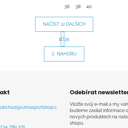
36
38
40
NAČÍST 12 DALŠÍCH
S
t
1
35
O
r
v
á
l
NAHORU
n
á
k
d
o
v
a
á
c
n
í
í
p
akt
Odebírat newslette
r
v
Vložte svůj e-mail a my vá
obchod
@
rumasportshop.c
k
budeme zasílat informace 
y
nových produktech na naš
v
shopu.
734 789 325