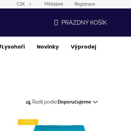
CZK
Přihlášení
Registrace
PRÁZDNÝ KOŠÍK
NÁKUPNÍ
KOŠÍK
Lysohoři
Novinky
Výprodej
Ostatní
Ř
Řadit podle:
Doporučujeme
a
z
e
VÝPRODEJ
n