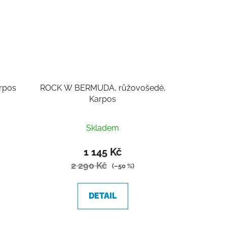
rpos
ROCK W BERMUDA, růžovošedé,
Karpos
Skladem
1 145 Kč
2 290 Kč
(–50 %)
DETAIL