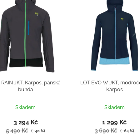
 RAIN JKT, Karpos, pánská
LOT EVO W JKT, modroč
bunda
Karpos
Skladem
Skladem
3 294 Kč
1 299 Kč
5 490 Kč
3 690 Kč
(–40 %)
(–64 %)