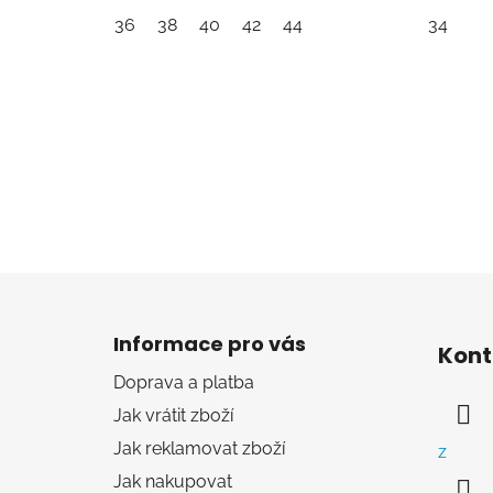
36
38
40
42
44
34
Z
á
Informace pro vás
Kont
p
Doprava a platba
a
Jak vrátit zboží
t
í
Jak reklamovat zboží
z
Jak nakupovat