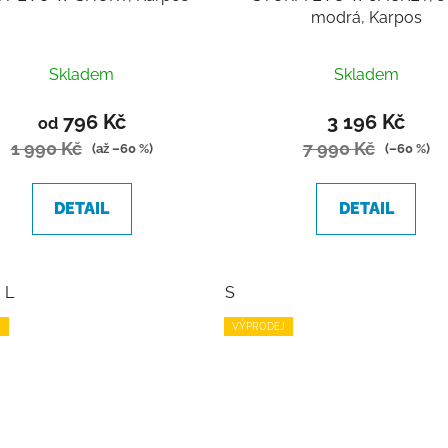
modrá, Karpos
Skladem
Skladem
796 Kč
3 196 Kč
od
1 990 Kč
7 990 Kč
(až –60 %)
(–60 %)
DETAIL
DETAIL
L
S
J
VÝPRODEJ