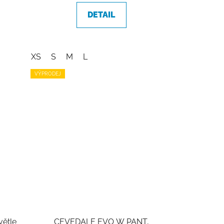
DETAIL
XS
S
M
L
VÝPRODEJ
ětle
CEVEDALE EVO W PANT,