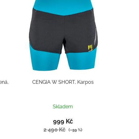
í
p
r
o
d
u
k
t
ů
ená,
CENGIA W SHORT, Karpos
Skladem
999 Kč
2 490 Kč
(–59 %)