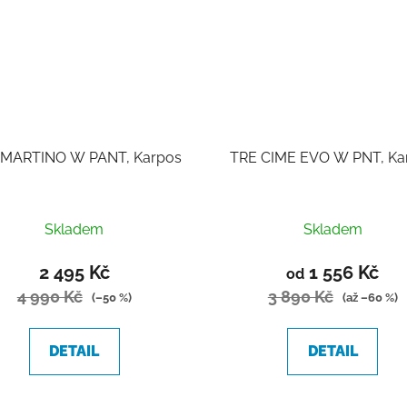
MARTINO W PANT, Karpos
TRE CIME EVO W PNT, Ka
Skladem
Skladem
2 495 Kč
1 556 Kč
od
4 990 Kč
3 890 Kč
(–50 %)
(až –60 %)
DETAIL
DETAIL