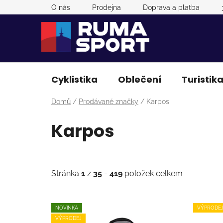
Přejít
O nás
Prodejna
Doprava a platba
na
obsah
Cyklistika
Oblečení
Turistik
Domů
/
Prodávané značky
/
Karpos
Karpos
Stránka
1
z
35
-
419
položek celkem
V
NOVINKA
VÝPRODE
ý
VÝPRODEJ