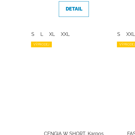
DETAIL
S
L
XL
XXL
S
XXL
VÝPRODEJ
VÝPRODE
CENGIA W SHORT, Karpos
FA