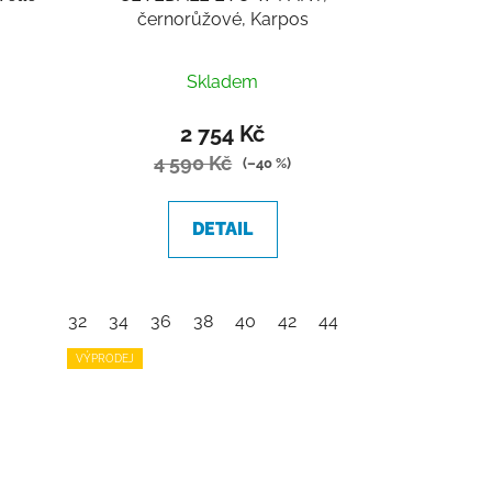
černorůžové, Karpos
Skladem
2 754 Kč
4 590 Kč
(–40 %)
DETAIL
32
34
36
38
40
42
44
VÝPRODEJ