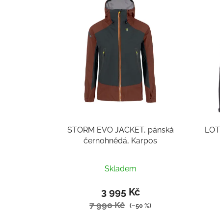
p
i
s
p
r
o
d
u
k
t
STORM EVO JACKET, pánská
LOT
ů
černohnědá, Karpos
Skladem
3 995 Kč
7 990 Kč
(–50 %)