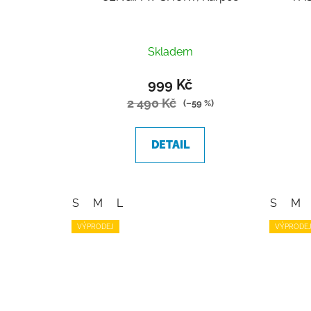
Skladem
999 Kč
2 490 Kč
(–59 %)
DETAIL
S
M
L
S
M
VÝPRODEJ
VÝPRODE