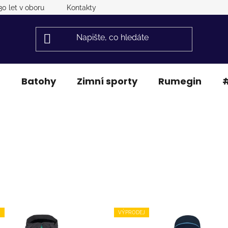
30 let v oboru
Kontakty
a
Batohy
Zimní sporty
Rumegin
#
J
VÝPRODEJ