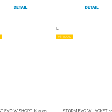
DETAIL
DETAIL
L
J
VÝPRODEJ
ST EVO W SHORT, Karpos
STORM EVO W JACKET, sv