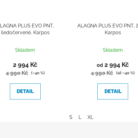
LAGNA PLUS EVO PNT,
ALAGNA PLUS EVO PNT, žl
šedočervené, Karpos
Karpos
Skladem
Skladem
2 994 Kč
2 994 Kč
od
4 990 Kč
4 990 Kč
(–40 %)
(až –40 %)
DETAIL
DETAIL
S
L
XL