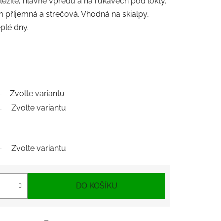
ležité, hlavně vpředu a na rukávech pod lokty.
 příjemná a strečová. Vhodná na skialpy,
eplé dny.
Zvolte variantu
Zvolte variantu
Zvolte variantu
DO KOŠÍKU