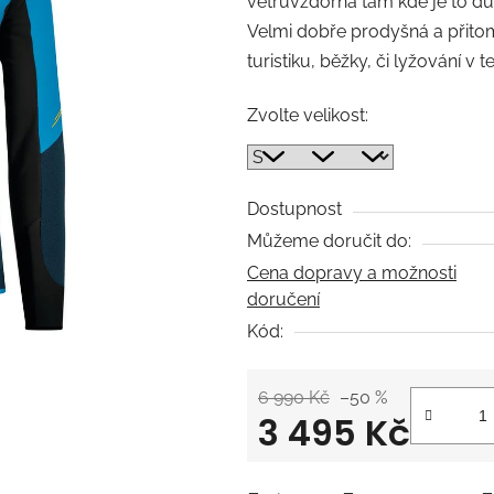
větruvzdorná tam kde je to dů
0,0
Velmi dobře prodyšná a přitom
z
turistiku, běžky, či lyžování v t
5
hvězdiček.
Zvolte velikost:
Dostupnost
Můžeme doručit do:
Cena dopravy a možnosti
doručení
Kód:
6 990 Kč
–50 %
3 495 Kč
Měrná cena: