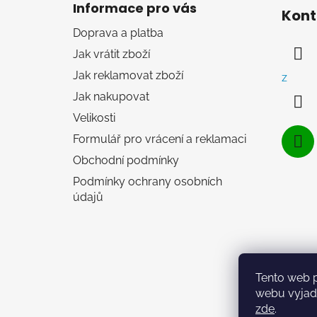
á
Informace pro vás
Kont
p
Doprava a platba
a
Jak vrátit zboží
t
í
Jak reklamovat zboží
z
Jak nakupovat
Velikosti
Formulář pro vrácení a reklamaci
Obchodní podmínky
Podmínky ochrany osobních
údajů
Tento web 
webu vyjadř
zde
.