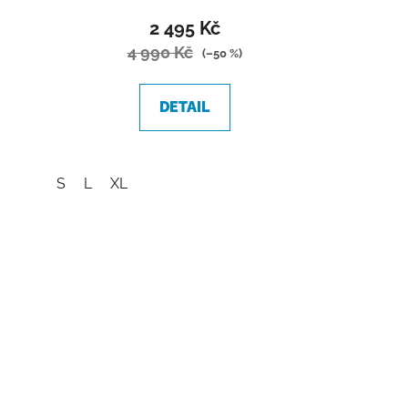
2 495 Kč
4 990 Kč
(–50 %)
DETAIL
S
L
XL