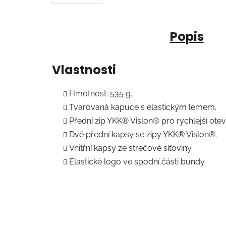
Popis
Vlastnosti
Hmotnost: 535 g.
Tvarovaná kapuce s elastickým lemem.
Přední zip YKK® Vislon® pro rychlejší oteví
Dvě přední kapsy se zipy YKK® Vislon®.
Vnitřní kapsy ze strečové síťoviny.
Elastické logo ve spodní části bundy.