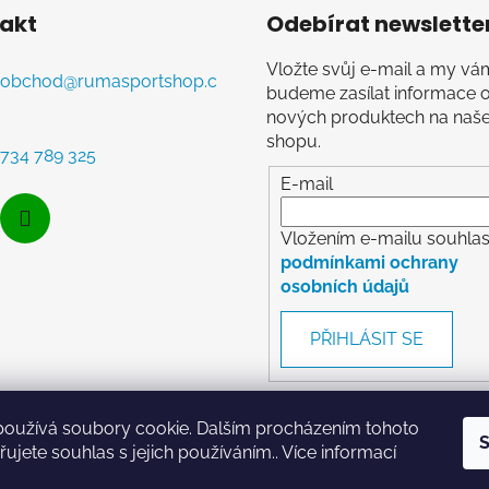
akt
Odebírat newslette
Vložte svůj e-mail a my vá
obchod
@
rumasportshop.c
budeme zasílat informace 
nových produktech na naš
shopu.
734 789 325
E-mail
Vložením e-mailu souhlasí
podmínkami ochrany
osobních údajů
PŘIHLÁSIT SE
používá soubory cookie. Dalším procházením tohoto
S
ujete souhlas s jejich používáním.. Více informací
RumaSport.cz