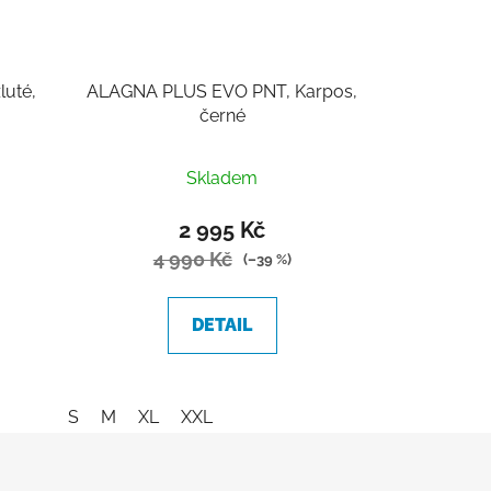
uté,
ALAGNA PLUS EVO PNT, Karpos,
černé
Skladem
2 995 Kč
4 990 Kč
(–39 %)
DETAIL
S
M
XL
XXL