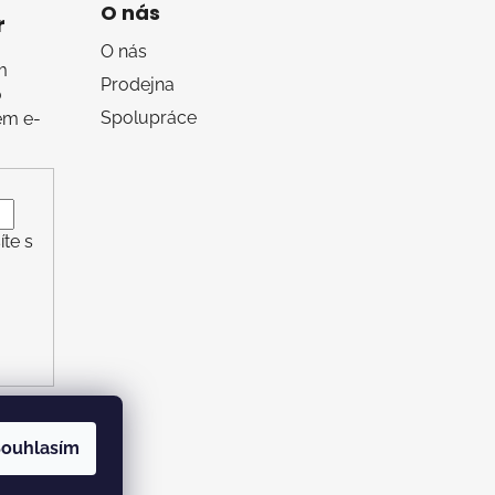
O nás
r
O nás
m
Prodejna
o
Spolupráce
em e-
te s
ouhlasím