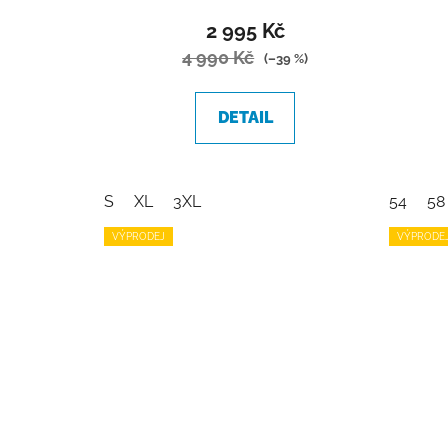
2 995 Kč
4 990 Kč
(–39 %)
DETAIL
S
XL
3XL
54
58
VÝPRODEJ
VÝPRODE