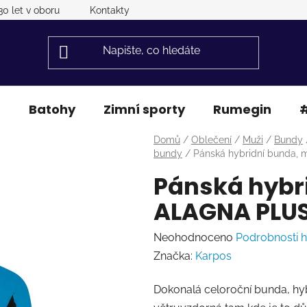
30 let v oboru
Kontakty
a
Batohy
Zimní sporty
Rumegin
#
Domů
/
Oblečení
/
Muži
/
Bundy
bundy
/
Pánská hybridní bunda,
Pánská hybr
ALAGNA PLUS
Průměrné
Neohodnoceno
Podrobnosti 
hodnocení
Značka:
Karpos
produktu
Dokonalá celoroční bunda, hyb
je