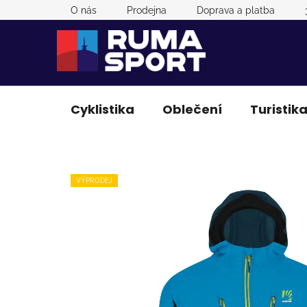
Přejít
O nás
Prodejna
Doprava a platba
na
obsah
Cyklistika
Oblečení
Turistik
VÝPRODEJ