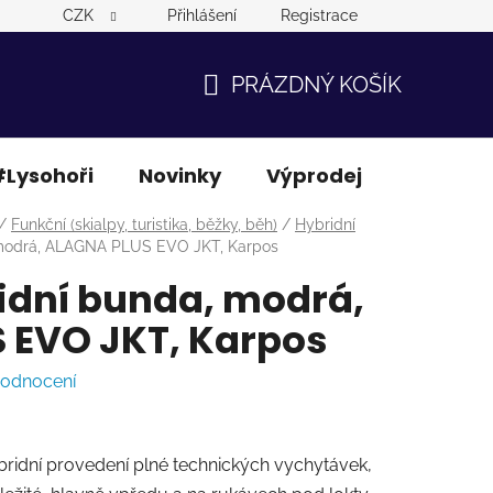
CZK
Přihlášení
Registrace
PRÁZDNÝ KOŠÍK
NÁKUPNÍ
KOŠÍK
Lysohoři
Novinky
Výprodej
Ostatní
/
Funkční (skialpy, turistika, běžky, běh)
/
Hybridní
 modrá, ALAGNA PLUS EVO JKT, Karpos
idní bunda, modrá,
 EVO JKT, Karpos
hodnocení
ridní provedení plné technických vychytávek,