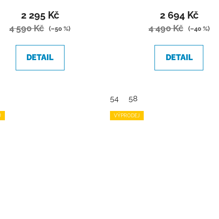
2 295 Kč
2 694 Kč
4 590 Kč
4 490 Kč
(–50 %)
(–40 %)
DETAIL
DETAIL
54
58
J
VÝPRODEJ