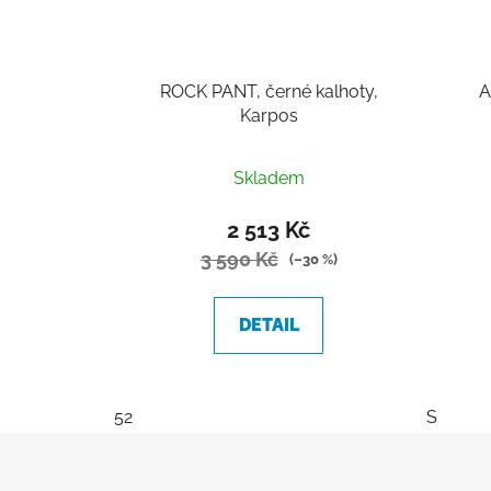
ROCK PANT, černé kalhoty,
A
Karpos
Skladem
2 513 Kč
3 590 Kč
(–30 %)
DETAIL
52
S
Z