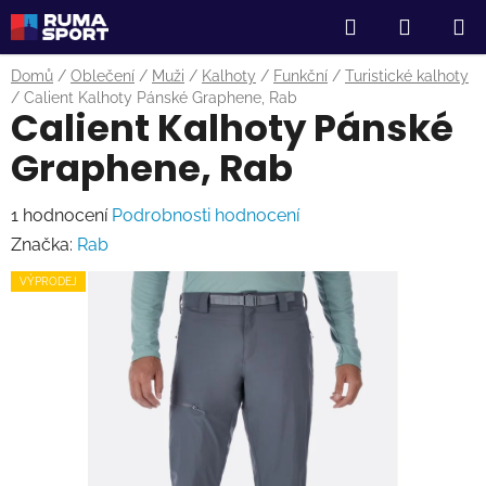
Přejít
Hledat
NÁKUP
na
obsah
KOŠÍK
Domů
/
Oblečení
/
Muži
/
Kalhoty
/
Funkční
/
Turistické kalhoty
/
Calient Kalhoty Pánské Graphene, Rab
Calient Kalhoty Pánské
Graphene, Rab
Průměrné
1 hodnocení
Podrobnosti hodnocení
hodnocení
Značka:
Rab
produktu
VÝPRODEJ
je
5,0
z
5
hvězdiček.