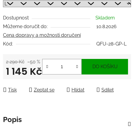
Dostupnost
Skladem
Můžeme doručit do:
10.8.2026
Cena dopravy a možnosti doručení
Kód:
QFU-28-GP-L
2 290 Kč
–50 %
DO KOŠÍKU
1 145 Kč
Měrná cena:
Tisk
Zeptat se
Hlídat
Sdílet
Popis