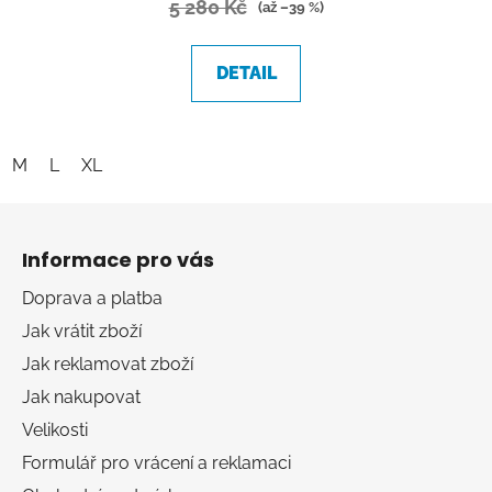
5 280 Kč
(až –39 %)
DETAIL
M
L
XL
Z
á
Informace pro vás
p
a
Doprava a platba
t
Jak vrátit zboží
í
Jak reklamovat zboží
Jak nakupovat
Velikosti
Formulář pro vrácení a reklamaci