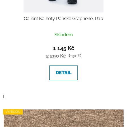
Calient Kalhoty Pánské Graphene, Rab
Průměrné
Skladem
hodnocení
produktu
1 145 Kč
je
2 290 Kč
(–50 %)
5,0
z
DETAIL
5
hvězdiček.
L
VÝPRODEJ