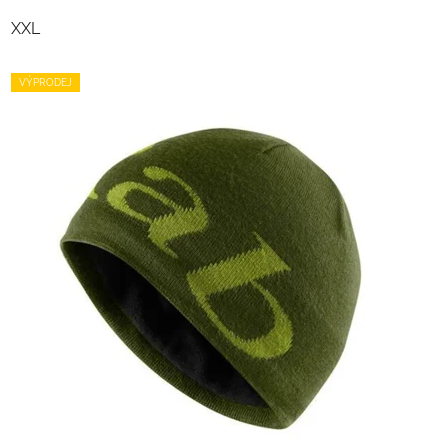
hvězdiček.
XXL
VÝPRODEJ