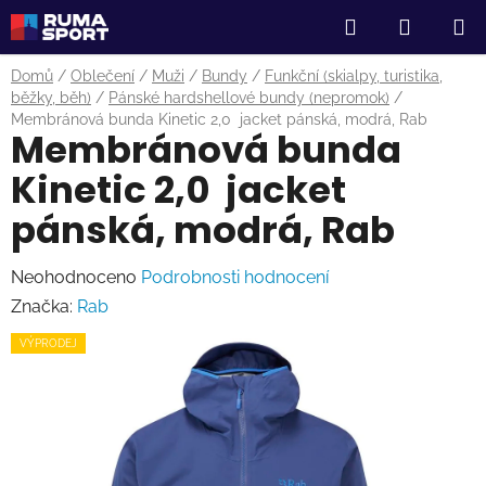
Přejít
Hledat
NÁKUP
na
obsah
KOŠÍK
Domů
/
Oblečení
/
Muži
/
Bundy
/
Funkční (skialpy, turistika,
běžky, běh)
/
Pánské hardshellové bundy (nepromok)
/
Membránová bunda Kinetic 2,0 jacket pánská, modrá, Rab
Membránová bunda
Kinetic 2,0 jacket
pánská, modrá, Rab
Průměrné
Neohodnoceno
Podrobnosti hodnocení
hodnocení
Značka:
Rab
produktu
VÝPRODEJ
je
0,0
z
5
hvězdiček.