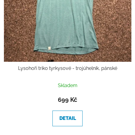
Lysohoři triko tyrkysové - trojúhelník, pánské
Průměrné
Skladem
hodnocení
produktu
699 Kč
je
5,0
DETAIL
z
5