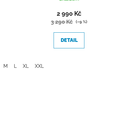
2 990 Kč
3 290 Kč
(–9 %)
DETAIL
M
L
XL
XXL