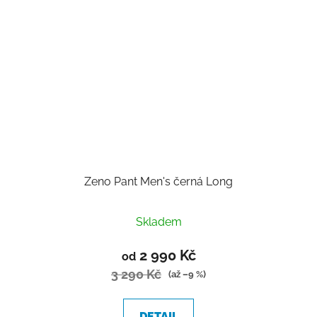
Zeno Pant Men's černá Long
Skladem
2 990 Kč
od
3 290 Kč
(až –9 %)
DETAIL