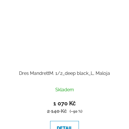
Dres MandrettM. 1/2_deep black_L, Maloja
Skladem
1 070 Kč
2 140 Kč
(–50 %)
DETAIL