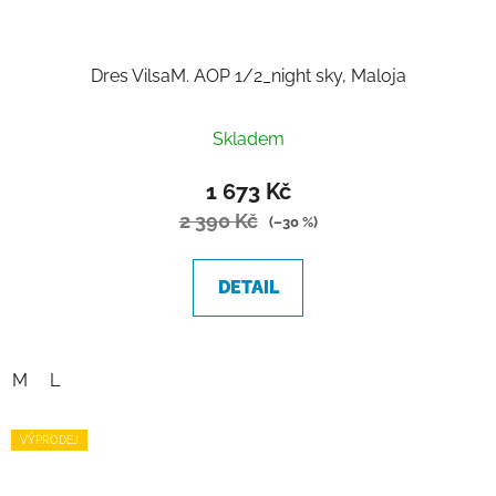
Dres VilsaM. AOP 1/2_night sky, Maloja
Skladem
1 673 Kč
2 390 Kč
(–30 %)
DETAIL
M
L
VÝPRODEJ