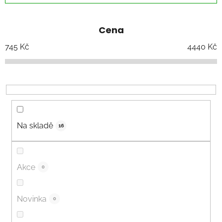
z
e
Cena
n
í
745
Kč
4440
Kč
p
r
o
d
u
k
Na skladě
16
t
ů
Akce
0
Novinka
0