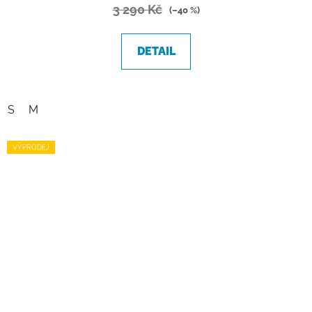
3 290 Kč
(–40 %)
DETAIL
S
M
VÝPRODEJ