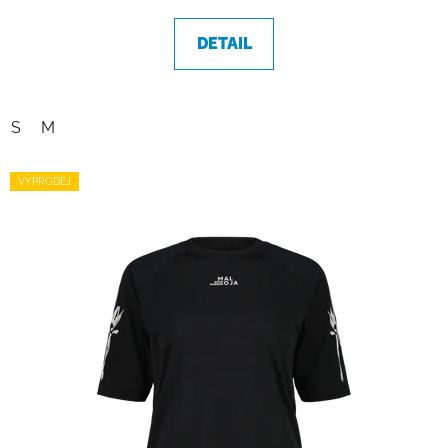
DETAIL
S
M
VÝPRODEJ