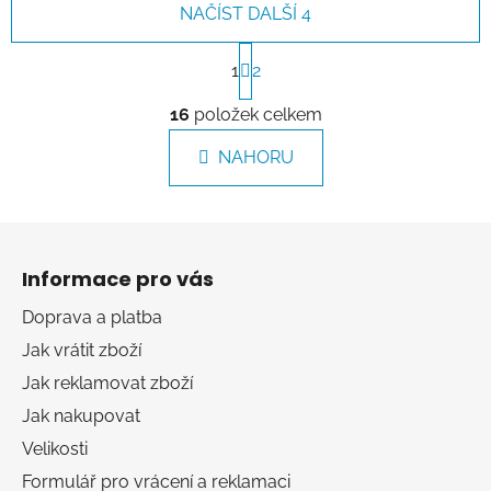
NAČÍST DALŠÍ 4
S
t
1
2
r
O
á
16
položek celkem
v
n
l
k
NAHORU
á
o
d
v
a
á
Z
c
n
á
í
í
Informace pro vás
p
p
r
a
Doprava a platba
v
t
Jak vrátit zboží
k
í
y
Jak reklamovat zboží
v
Jak nakupovat
ý
Velikosti
p
i
Formulář pro vrácení a reklamaci