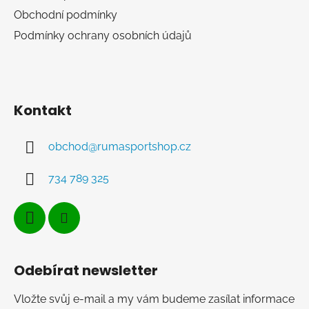
s
Obchodní podmínky
u
Podmínky ochrany osobních údajů
Kontakt
obchod
@
rumasportshop.cz
734 789 325
Odebírat newsletter
Vložte svůj e-mail a my vám budeme zasílat informace