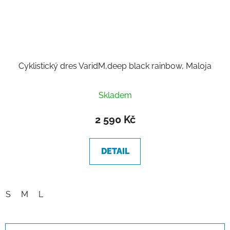
Cyklistický dres VaridM,deep black rainbow, Maloja
Skladem
2 590 Kč
DETAIL
S
M
L