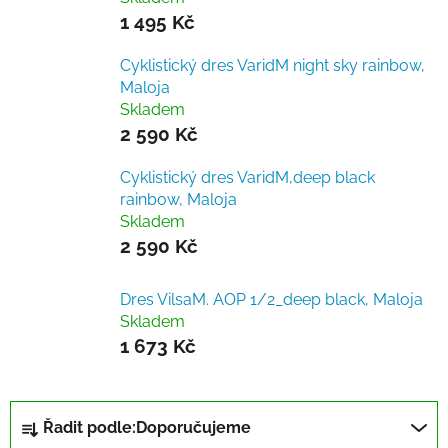
1 495 Kč
Cyklistický dres VaridM night sky rainbow,
Maloja
Skladem
2 590 Kč
Cyklistický dres VaridM,deep black
rainbow, Maloja
Skladem
2 590 Kč
Dres VilsaM. AOP 1/2_deep black, Maloja
Skladem
1 673 Kč
Ř
Řadit podle:
Doporučujeme
a