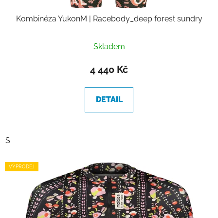
Kombinéza YukonM | Racebody_deep forest sundry
Skladem
4 440 Kč
DETAIL
S
VÝPRODEJ