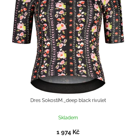
Dres SokostiM._deep black rivulet
Skladem
1 974 Kč