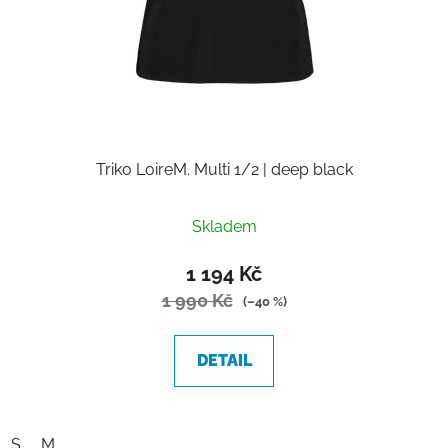
Triko LoireM. Multi 1/2 | deep black
Skladem
1 194 Kč
1 990 Kč
(–40 %)
DETAIL
S
M