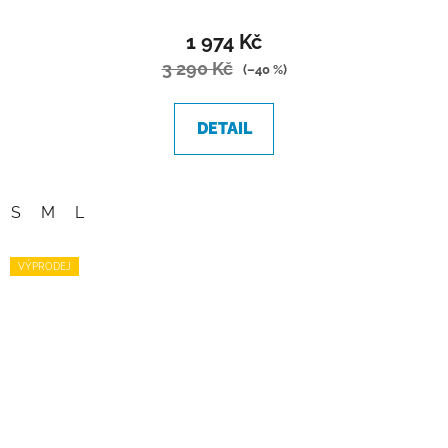
1 974 Kč
3 290 Kč
(–40 %)
DETAIL
S
M
L
VÝPRODEJ