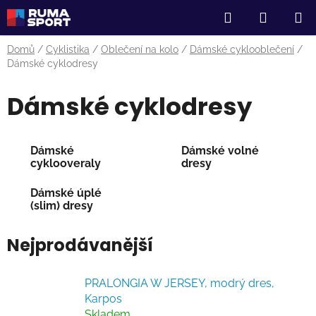
Přejít
Hledat
NÁKUP
na
obsah
KOŠÍK
Domů
/
Cyklistika
/
Oblečení na kolo
/
Dámské cyklooblečení
/
Dámské cyklodresy
Dámské cyklodresy
Dámské
Dámské volné
cyklooveraly
dresy
Dámské úplé
(slim) dresy
Nejprodávanější
PRALONGIA W JERSEY, modrý dres,
Karpos
Skladem