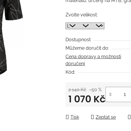
materiálu, určený na MTB, grave
0,0
z
Zvolte velikost:
5
hvězdiček.
Dostupnost
Můžeme doručit do:
Cena dopravy a možnosti
doručení
Kód:
2 140 Kč
–50 %
1 070 Kč
Měrná cena:
Tisk
Zeptat se