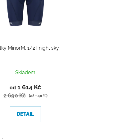
tky MinorM. 1/2 | night sky
Průměrné
Skladem
hodnocení
produktu
1 614 Kč
od
je
2 690 Kč
(až –40 %)
5,0
z
DETAIL
5
hvězdiček.