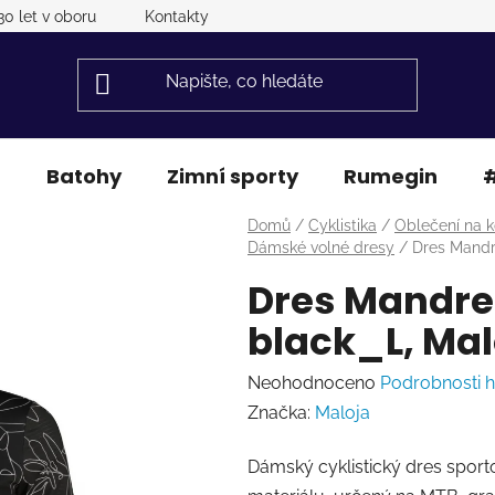
30 let v oboru
Kontakty
a
Batohy
Zimní sporty
Rumegin
#
Domů
/
Cyklistika
/
Oblečení na k
Dámské volné dresy
/
Dres Mandr
Dres Mandre
black_L, Mal
Průměrné
Neohodnoceno
Podrobnosti 
hodnocení
Značka:
Maloja
produktu
Dámský cyklistický dres spor
je