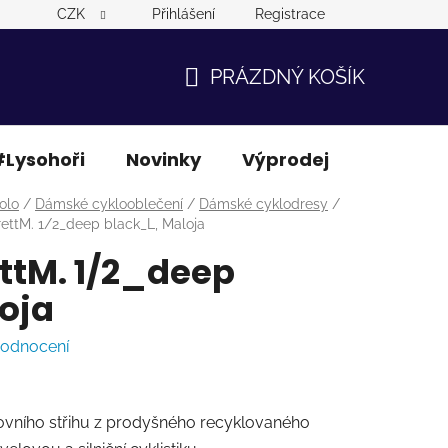
CZK
Přihlášení
Registrace
PRÁZDNÝ KOŠÍK
NÁKUPNÍ
KOŠÍK
Lysohoři
Novinky
Výprodej
Ostatní
olo
/
Dámské cyklooblečení
/
Dámské cyklodresy
/
ettM. 1/2_deep black_L, Maloja
ttM. 1/2_deep
oja
hodnocení
tovního střihu z prodyšného recyklovaného