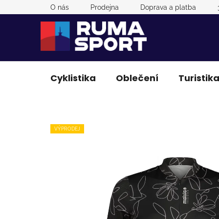
Přejít
O nás
Prodejna
Doprava a platba
na
obsah
Cyklistika
Oblečení
Turistik
VÝPRODEJ