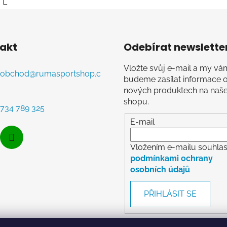
L
akt
Odebírat newslette
Vložte svůj e-mail a my vá
obchod
@
rumasportshop.c
budeme zasílat informace 
nových produktech na naš
shopu.
734 789 325
E-mail
Vložením e-mailu souhlasí
podmínkami ochrany
osobních údajů
PŘIHLÁSIT SE