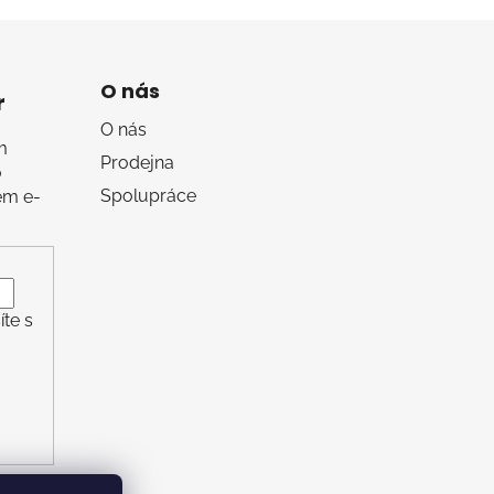
O nás
r
O nás
m
Prodejna
o
Spolupráce
em e-
te s