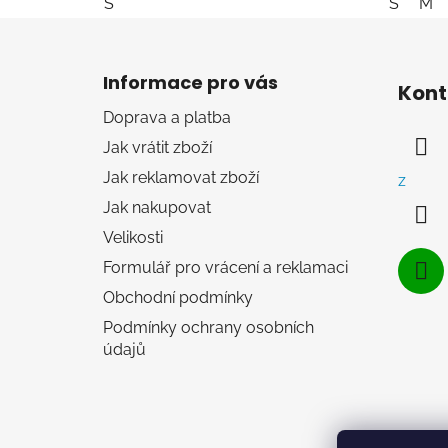
S
S
M
Z
á
Informace pro vás
Kont
p
Doprava a platba
a
Jak vrátit zboží
t
í
Jak reklamovat zboží
z
Jak nakupovat
Velikosti
Formulář pro vrácení a reklamaci
Obchodní podmínky
Podmínky ochrany osobních
údajů