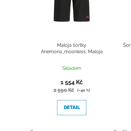
Maloja šortky
Šor
Anemona_moonless, Maloja
Skladem
1 554 Kč
2 590 Kč
(–40 %)
DETAIL