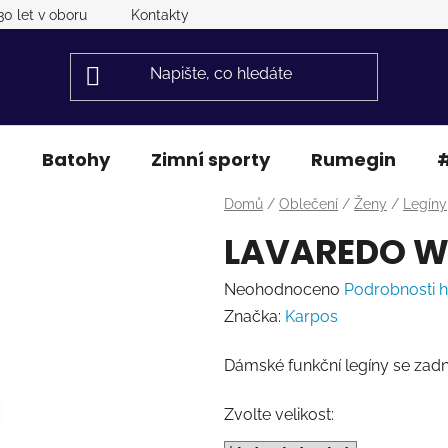
30 let v oboru
Kontakty
a
Batohy
Zimní sporty
Rumegin
#
Domů
/
Oblečení
/
Ženy
/
Legíny
LAVAREDO W 
Průměrné
Neohodnoceno
Podrobnosti 
hodnocení
Značka:
Karpos
produktu
Dámské funkční legíny se zadn
je
0,0
Zvolte velikost:
z