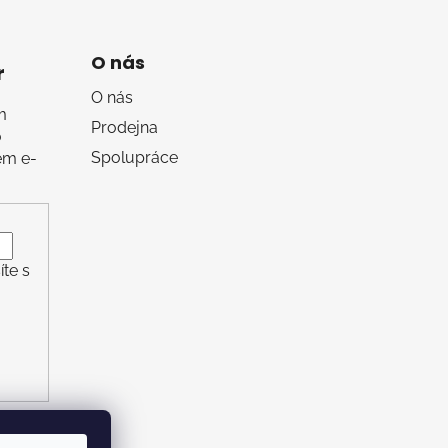
O nás
r
O nás
m
Prodejna
o
Spolupráce
em e-
te s