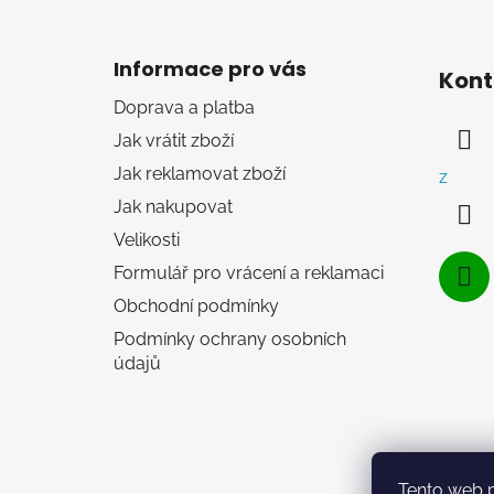
Z
á
Informace pro vás
Kont
p
Doprava a platba
a
Jak vrátit zboží
t
í
Jak reklamovat zboží
z
Jak nakupovat
Velikosti
Formulář pro vrácení a reklamaci
Obchodní podmínky
Podmínky ochrany osobních
údajů
Tento web 