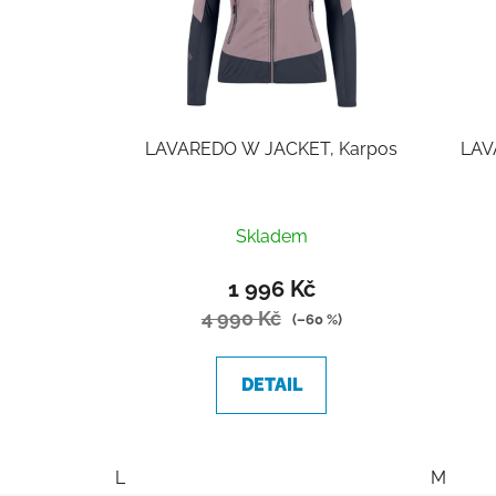
LAVAREDO W JACKET, Karpos
LAV
Skladem
1 996 Kč
4 990 Kč
(–60 %)
DETAIL
L
M