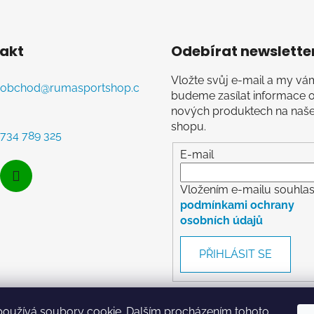
akt
Odebírat newslette
Vložte svůj e-mail a my vá
obchod
@
rumasportshop.c
budeme zasílat informace 
nových produktech na naš
shopu.
734 789 325
E-mail
Vložením e-mailu souhlasí
podmínkami ochrany
osobních údajů
PŘIHLÁSIT SE
používá soubory cookie. Dalším procházením tohoto