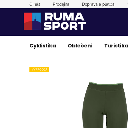
Přejít
O nás
Prodejna
Doprava a platba
na
obsah
Cyklistika
Oblečení
Turistik
VÝPRODEJ