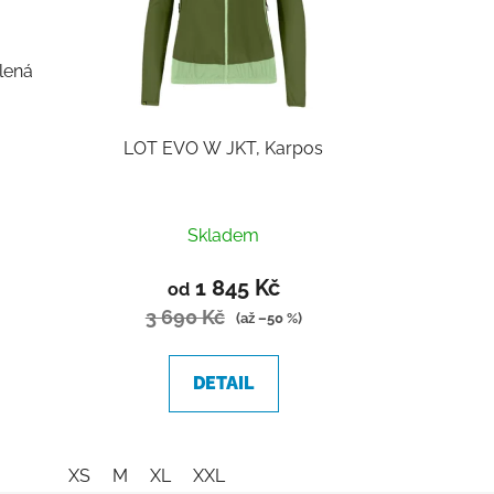
lená
LOT EVO W JKT, Karpos
Skladem
1 845 Kč
od
3 690 Kč
(až –50 %)
DETAIL
XS
M
XL
XXL