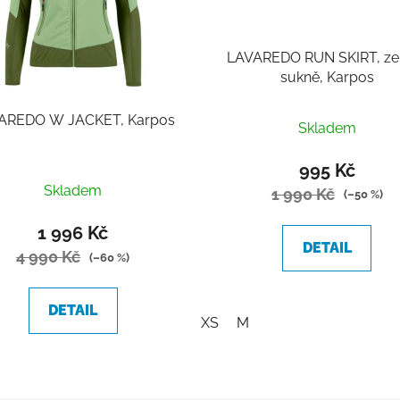
LAVAREDO RUN SKIRT, ze
sukně, Karpos
AREDO W JACKET, Karpos
Skladem
995 Kč
Skladem
1 990 Kč
(–50 %)
1 996 Kč
DETAIL
4 990 Kč
(–60 %)
DETAIL
XS
M