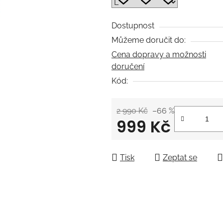
5
hvězdiček.
Dostupnost
Můžeme doručit do:
Cena dopravy a možnosti
doručení
Kód:
2 990 Kč
–66 %
999 Kč
Měrná cena:
Tisk
Zeptat se