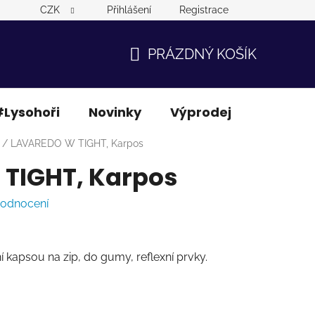
CZK
Přihlášení
Registrace
PRÁZDNÝ KOŠÍK
NÁKUPNÍ
KOŠÍK
Lysohoři
Novinky
Výprodej
Ostatní
/
LAVAREDO W TIGHT, Karpos
TIGHT, Karpos
hodnocení
í kapsou na zip, do gumy, reflexní prvky.