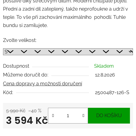
postavě díky strečovým dílům. Moderní chlupaté pojetí.
Přední a zadní díl zateplený, takže neprofoukne a udrží v
teple. To vše při zachování maximálního pohodlí. Tuhle
bundu si zamilujete.
Zvolte velikost:
Dostupnost
Skladem
Můžeme doručit do:
12.8.2026
Cena dopravy a možnosti doručení
Kód:
2500487-126-S
5 990 Kč
–40 %
DO KOŠÍKU
3 594 Kč
Měrná cena: