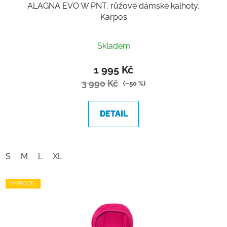
ALAGNA EVO W PNT, růžové dámské kalhoty,
Karpos
Skladem
1 995 Kč
3 990 Kč
(–50 %)
DETAIL
S
M
L
XL
VÝPRODEJ