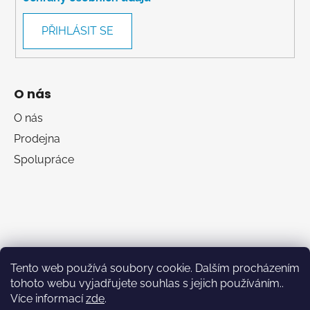
PŘIHLÁSIT SE
O nás
O nás
Prodejna
Spolupráce
Tento web používá soubory cookie. Dalším procházením
tohoto webu vyjadřujete souhlas s jejich používáním..
Více informací
zde
.