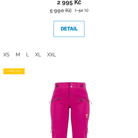
2 995 Kč
5 990 Kč
(–50 %)
DETAIL
XS
M
L
XL
XXL
VÝPRODEJ