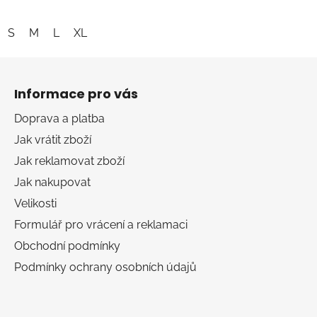
S
M
L
XL
Z
á
Informace pro vás
p
a
Doprava a platba
t
Jak vrátit zboží
í
Jak reklamovat zboží
Jak nakupovat
Velikosti
Formulář pro vrácení a reklamaci
Obchodní podmínky
Podmínky ochrany osobních údajů