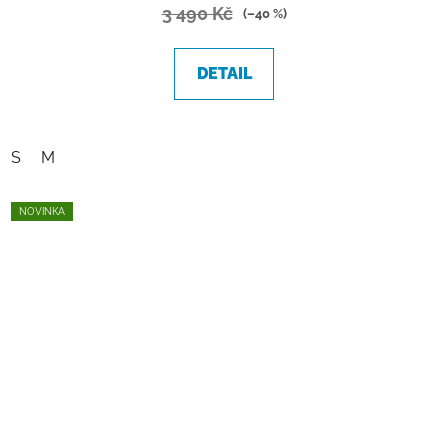
3 490 Kč
(–40 %)
DETAIL
S
M
NOVINKA