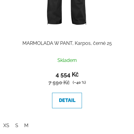
MARMOLADA W PANT, Karpos, černé 25
Skladem
4 554 Kč
7 590 Kč
(–40 %)
DETAIL
XS
S
M