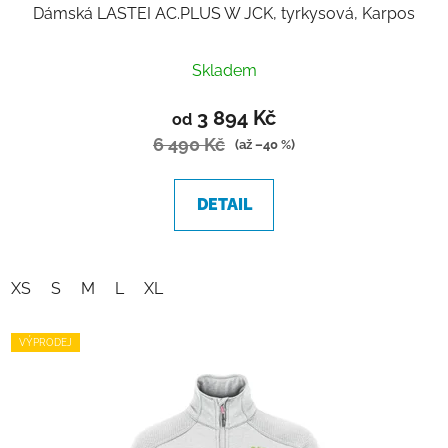
Dámská LASTEI AC.PLUS W JCK, tyrkysová, Karpos
Průměrné
Skladem
hodnocení
produktu
3 894 Kč
od
je
6 490 Kč
(až –40 %)
5,0
z
DETAIL
5
hvězdiček.
XS
S
M
L
XL
VÝPRODEJ