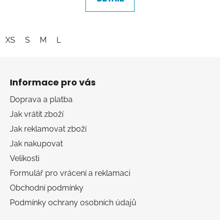
XS
S
M
L
Z
á
Informace pro vás
p
a
Doprava a platba
t
Jak vrátit zboží
í
Jak reklamovat zboží
Jak nakupovat
Velikosti
Formulář pro vrácení a reklamaci
Obchodní podmínky
Podmínky ochrany osobních údajů