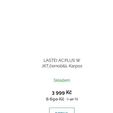
LASTEI AC.PLUS W
JKT,černobílá, Karpos
Skladem
3 999 Kč
6 690 Kč
(–40 %)