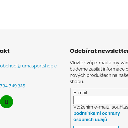
akt
Odebírat newslette
Vložte svůj e-mail a my vá
obchod
@
rumasportshop.c
budeme zasílat informace 
nových produktech na naš
shopu.
734 789 325
E-mail
Vložením e-mailu souhlasí
podmínkami ochrany
osobních údajů