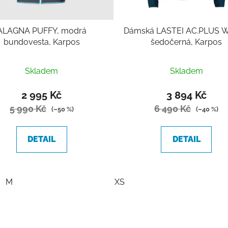
ALAGNA PUFFY, modrá
Dámská LASTEI AC.PLUS W
bundovesta, Karpos
šedočerná, Karpos
Skladem
Skladem
2 995 Kč
3 894 Kč
5 990 Kč
6 490 Kč
(–50 %)
(–40 %)
DETAIL
DETAIL
M
XS