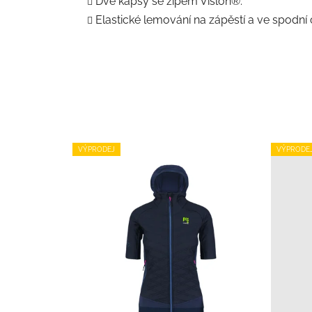
Dvě kapsy se zipem Vislon®.
Elastické lemování na zápěstí a ve spodní 
VÝPRODEJ
VÝPRODE