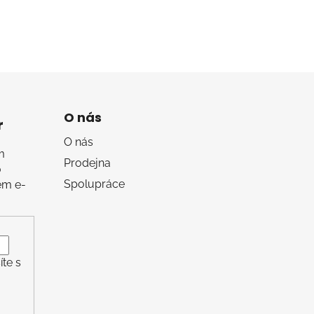
O nás
r
O nás
m
Prodejna
o
Spolupráce
em e-
te s