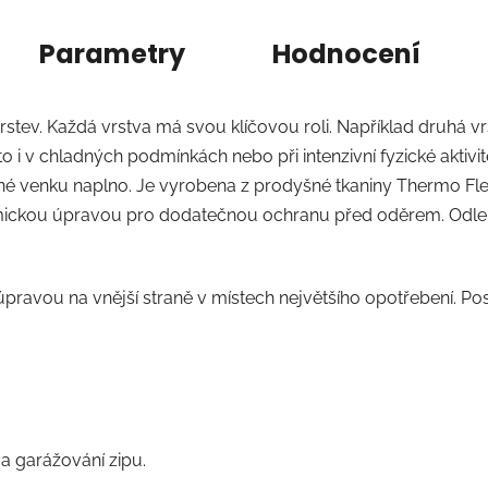
Parametry
Hodnocení
vrstev. Každá vrstva má svou klíčovou roli. Například druhá v
to i v chladných podmínkách nebo při intenzivní fyzické aktivi
né venku naplno. Je vyrobena z prodyšné tkaniny Thermo Flee
amickou úpravou pro dodatečnou ochranu před oděrem. Odle
vou na vnější straně v místech největšího opotřebení. Posky
 a garážování zipu.