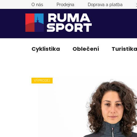
Přejít
O nás
Prodejna
Doprava a platba
na
obsah
Cyklistika
Oblečení
Turistik
VÝPRODEJ