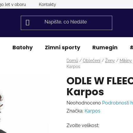
30 let v oboru
Kontakty
a
Batohy
Zimní sporty
Rumegin
#
Domů
/
Oblečení
/
Ženy
/
Mikiny
Karpos
ODLE W FLEEC
Karpos
Průměrné
Neohodnoceno
Podrobnosti 
hodnocení
Značka:
Karpos
produktu
Zvolte velikost:
je