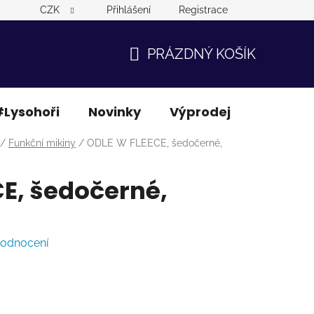
CZK
Přihlášení
Registrace
PRÁZDNÝ KOŠÍK
NÁKUPNÍ
KOŠÍK
Lysohoři
Novinky
Výprodej
Ostatní
/
Funkční mikiny
/
ODLE W FLEECE, šedočerné,
E, šedočerné,
hodnocení