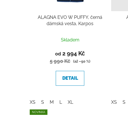
ALAGNA EVO W PUFFY, černá
dámská vesta, Karpos
Skladem
2 994 Kč
od
5 990 Kč
(až –50 %)
DETAIL
XS
S
M
L
XL
XS
S
NOVINKA