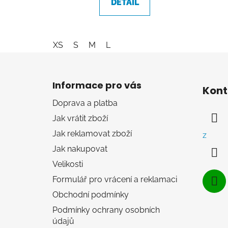
DETAIL
XS
S
M
L
Z
á
Informace pro vás
Kont
p
Doprava a platba
a
Jak vrátit zboží
t
í
Jak reklamovat zboží
z
Jak nakupovat
Velikosti
Formulář pro vrácení a reklamaci
Obchodní podmínky
Podmínky ochrany osobních
údajů