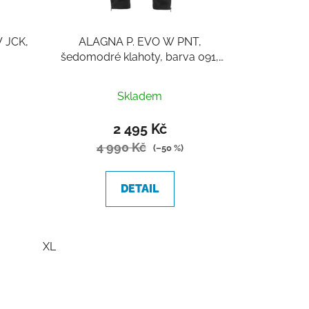
 JCK,
ALAGNA P. EVO W PNT,
šedomodré klahoty, barva 091,
Karpos
Skladem
2 495 Kč
4 990 Kč
(–50 %)
DETAIL
XL