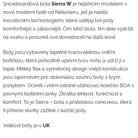
Snowboardová bota
Sierra W
je nejlehčím modelem v
nové moderní řadě od Nideckeru, jež je nabitá
inovativními technologiemi, které udělají tvé jízdy
komfortnější a zábavnější. Čím lehčí bota, tím déle vydržíš
na svahu a posuneš své dovednosti na další level.
Boty jsou vybaveny tepelně tvarovatelnou vnitřní
botičkou, která pohodlně upevní tvou nohu a udrží ji v
teple. Měkký flex a symetrický design vnější konstrukce
jsou tajemstvím pro dokonalou souhru boty s tvým
pohybem. Oceníš i velmi odolné utahovací kolečko BOA s
pevnými textilními lanky. Zkrátka lehkost, funkčnost a
komfort. To je Sierra – bota s přátelskou cenovkou, která
ti přinese skvělý zážitek z každé jízdy.
Velikost boty je v
UK