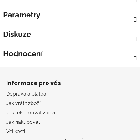
Parametry
Diskuze
Hodnocení
Z
á
Informace pro vás
p
a
Doprava a platba
t
Jak vrátit zboží
í
Jak reklamovat zboží
Jak nakupovat
Velikosti