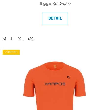
6 990 Kč
(–40 %)
DETAIL
M
L
XL
XXL
VÝPRODEJ