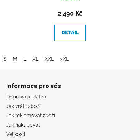
2 490 Kč
DETAIL
S
M
L
XL
XXL
3XL
Z
á
Informace pro vás
p
a
Doprava a platba
t
Jak vrátit zboží
í
Jak reklamovat zboží
Jak nakupovat
Velikosti