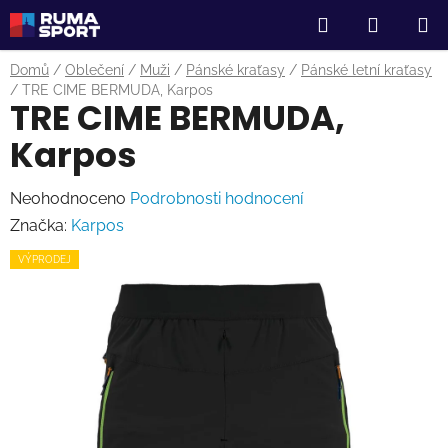
Přejít
Hledat
NÁKUP
na
obsah
KOŠÍK
Domů
/
Oblečení
/
Muži
/
Pánské kraťasy
/
Pánské letní kraťasy
/
TRE CIME BERMUDA, Karpos
TRE CIME BERMUDA,
Karpos
Průměrné
Neohodnoceno
Podrobnosti hodnocení
hodnocení
Značka:
Karpos
produktu
VÝPRODEJ
je
0,0
z
5
hvězdiček.