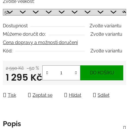
Zvolte velikost:
Dostupnost
Zvolte variantu
Můžeme doručit do:
Zvolte variantu
Cena dopravy a možnosti doručení
Kód:
Zvolte variantu
2 590 Kč
–50 %
DO KOŠÍKU
1 295 Kč
Měrná cena:
Tisk
Zeptat se
Hlídat
Sdílet
Popis