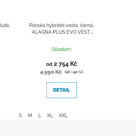
uté,
Pánská hybridní vesta, černá,
ALAGNA PLUS EVO VEST,
Karpos
Skladem
2 754 Kč
od
4 590 Kč
(až –40 %)
DETAIL
S
M
L
XL
XXL