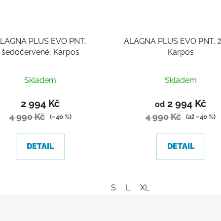
LAGNA PLUS EVO PNT,
ALAGNA PLUS EVO PNT, žl
šedočervené, Karpos
Karpos
Skladem
Skladem
2 994 Kč
2 994 Kč
od
4 990 Kč
4 990 Kč
(–40 %)
(až –40 %)
DETAIL
DETAIL
S
L
XL