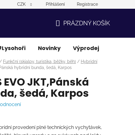
CZK
Přihlášení
Registrace
PRÁZDNÝ KOŠÍK
NÁKUPNÍ
KOŠÍK
Lysohoři
Novinky
Výprodej
Ostatní
/
Funkční (skialpy, turistika, běžky, běh)
/
Hybridní
nská hybridní bunda, šedá, Karpos
 EVO JKT,Pánská
da, šedá, Karpos
hodnocení
ridní provedení plné technických vychytávek,