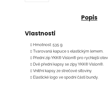
Popis
Vlastnosti
Hmotnost: 535 g.
Tvarovaná kapuce s elastickým lemem.
Přední zip YKK® Vislon® pro rychlejší oteví
Dvě přední kapsy se zipy YKK® Vislon®.
Vnitřní kapsy ze strečové síťoviny.
Elastické logo ve spodní části bundy.