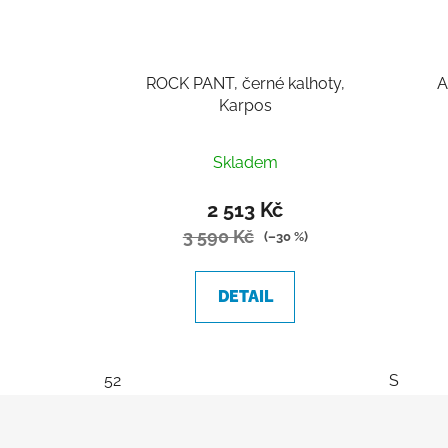
ROCK PANT, černé kalhoty,
A
Karpos
Skladem
2 513 Kč
3 590 Kč
(–30 %)
DETAIL
52
S
Z