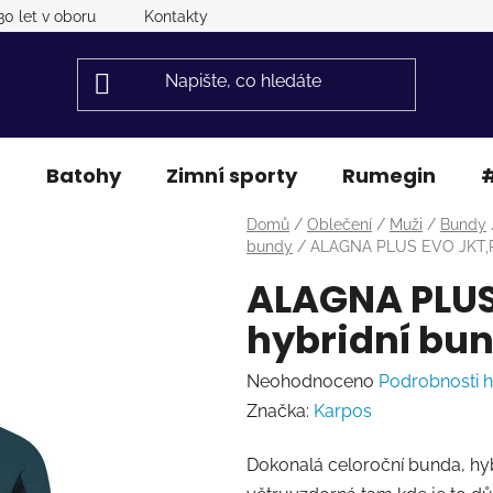
30 let v oboru
Kontakty
a
Batohy
Zimní sporty
Rumegin
#
Domů
/
Oblečení
/
Muži
/
Bundy
bundy
/
ALAGNA PLUS EVO JKT,Pá
ALAGNA PLUS
hybridní bun
Průměrné
Neohodnoceno
Podrobnosti 
hodnocení
Značka:
Karpos
produktu
Dokonalá celoroční bunda, hyb
je