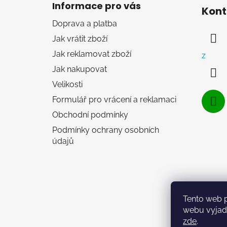
á
Informace pro vás
Kont
p
Doprava a platba
a
Jak vrátit zboží
t
í
Jak reklamovat zboží
z
Jak nakupovat
Velikosti
Formulář pro vrácení a reklamaci
Obchodní podmínky
Podmínky ochrany osobních
údajů
Tento web 
webu vyjadř
zde
.