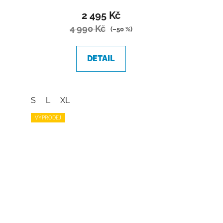
2 495 Kč
4 990 Kč
(–50 %)
DETAIL
S
L
XL
VÝPRODEJ