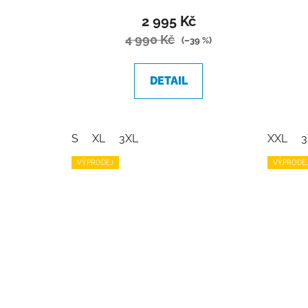
2 995 Kč
4 990 Kč
(–39 %)
DETAIL
S
XL
3XL
XXL
3
VÝPRODEJ
VÝPRODE