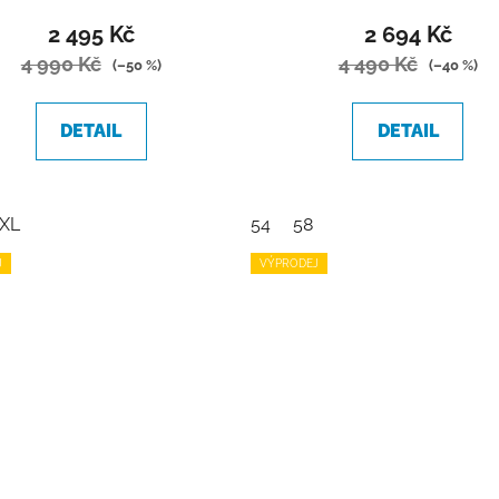
2 495 Kč
2 694 Kč
4 990 Kč
4 490 Kč
(–50 %)
(–40 %)
DETAIL
DETAIL
XL
54
58
J
VÝPRODEJ