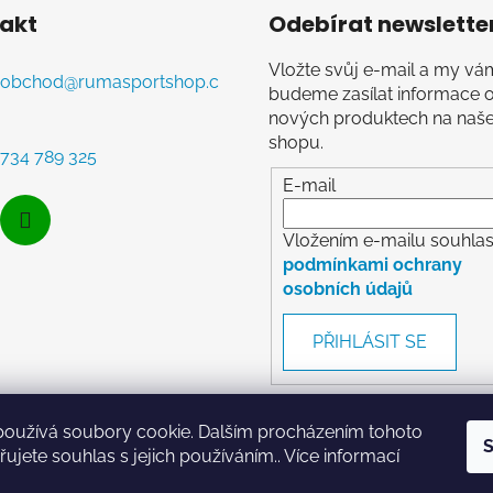
akt
Odebírat newslette
Vložte svůj e-mail a my vá
obchod
@
rumasportshop.c
budeme zasílat informace 
nových produktech na naš
shopu.
734 789 325
E-mail
Vložením e-mailu souhlasí
podmínkami ochrany
osobních údajů
PŘIHLÁSIT SE
používá soubory cookie. Dalším procházením tohoto
S
ujete souhlas s jejich používáním.. Více informací
RumaSport.cz