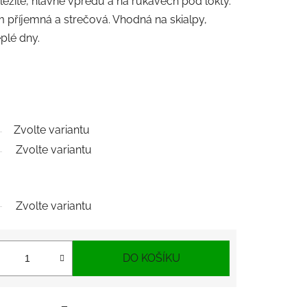
ležité, hlavně vpredu a na rukávech pod lokty.
 příjemná a strečová. Vhodná na skialpy,
eplé dny.
Zvolte variantu
Zvolte variantu
Zvolte variantu
DO KOŠÍKU