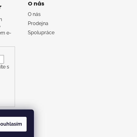
O nás
r
O nás
m
Prodejna
o
Spolupráce
em e-
te s
ouhlasím