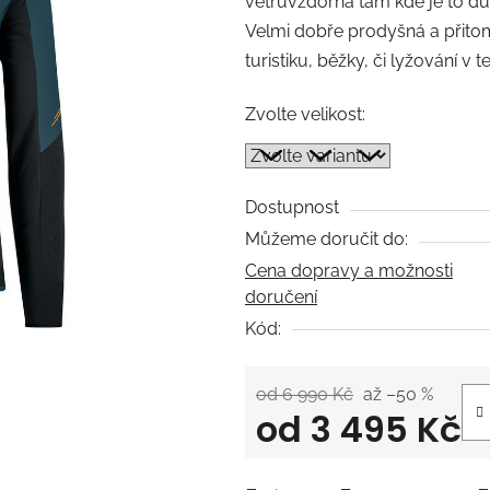
větruvzdorná tam kde je to dů
0,0
Velmi dobře prodyšná a přitom
z
turistiku, běžky, či lyžování v t
5
hvězdiček.
Zvolte velikost:
Dostupnost
Můžeme doručit do:
Cena dopravy a možnosti
doručení
Kód:
od 6 990 Kč
až –50 %
od
3 495 Kč
Měrná cena: