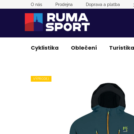
Přejít
O nás
Prodejna
Doprava a platba
na
obsah
Cyklistika
Oblečení
Turistik
VÝPRODEJ