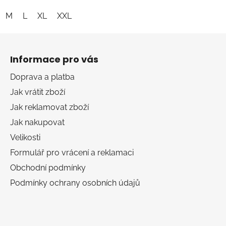
M
L
XL
XXL
Z
á
Informace pro vás
p
a
Doprava a platba
t
Jak vrátit zboží
í
Jak reklamovat zboží
Jak nakupovat
Velikosti
Formulář pro vrácení a reklamaci
Obchodní podmínky
Podmínky ochrany osobních údajů