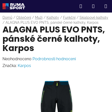
Přejít
Hledat
NÁKUP
na
obsah
KOŠÍK
Domů
/
Oblečení
/
Muži
/
Kalhoty
/
Funkční
/
Skialpové kalhoty
/
ALAGNA PLUS EVO PNTS, pánské černé kalhoty, Karpos
ALAGNA PLUS EVO PNTS,
pánské černé kalhoty,
Karpos
Průměrné
Neohodnoceno
Podrobnosti hodnocení
hodnocení
Značka:
Karpos
produktu
je
0,0
z
5
hvězdiček.