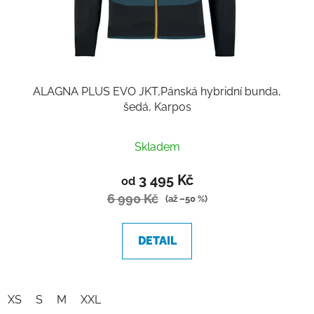
ALAGNA PLUS EVO JKT,Pánská hybridní bunda,
šedá, Karpos
Skladem
3 495 Kč
od
6 990 Kč
(až –50 %)
DETAIL
XS
S
M
XXL