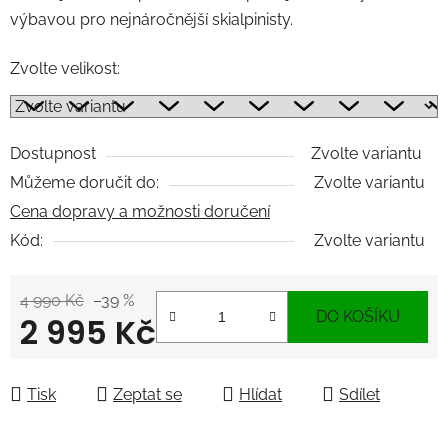
výbavou pro nejnáročnější skialpinisty.
Zvolte velikost:
Dostupnost
Zvolte variantu
Můžeme doručit do:
Zvolte variantu
Cena dopravy a možnosti doručení
Kód:
Zvolte variantu
4 990 Kč
–39 %
DO KOŠÍKU
2 995 Kč
Měrná cena:
Tisk
Zeptat se
Hlídat
Sdílet