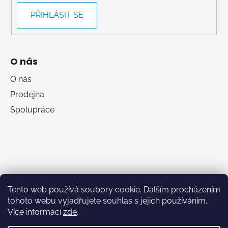
PŘIHLÁSIT SE
O nás
O nás
Prodejna
Spolupráce
Tento web používá soubory cookie. Dalším procházením
tohoto webu vyjadřujete souhlas s jejich používáním..
Více informací
zde
.
RumaSport.cz