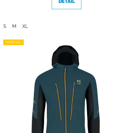
DETAIL
S
M
XL
VÝPRODEJ